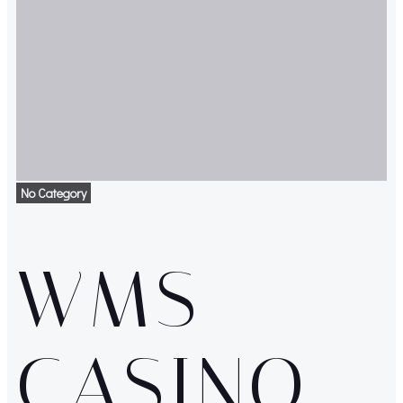
No Category
WMS
CASINO