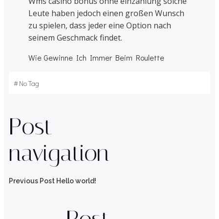
Wms casino bonus ohne einzahlung solche
Leute haben jedoch einen großen Wunsch
zu spielen, dass jeder eine Option nach
seinem Geschmack findet.
Wie Gewinne Ich Immer Beim Roulette
#
No Tag
Post
navigation
Previous Post
Hello world!
Post