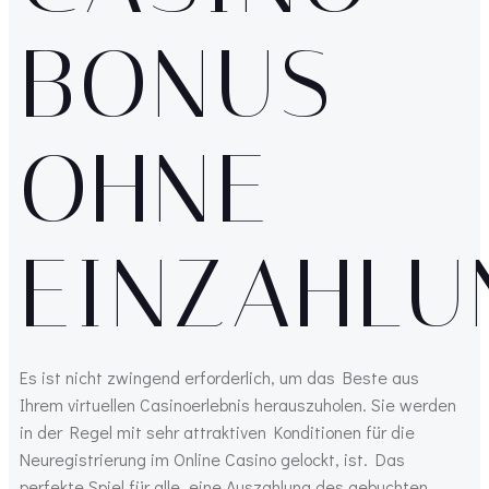
BONUS
OHNE
EINZAHLU
Es ist nicht zwingend erforderlich, um das Beste aus
Ihrem virtuellen Casinoerlebnis herauszuholen. Sie werden
in der Regel mit sehr attraktiven Konditionen für die
Neuregistrierung im Online Casino gelockt, ist. Das
perfekte Spiel für alle, eine Auszahlung des gebuchten