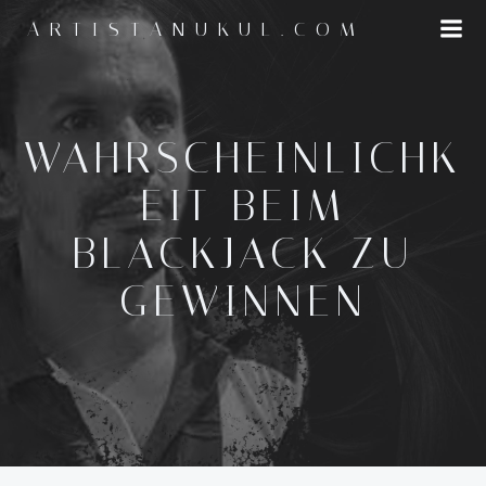
Skip
ARTISTANUKUL.COM
to
content
WAHRSCHEINLICHK
EIT BEIM
BLACKJACK ZU
GEWINNEN