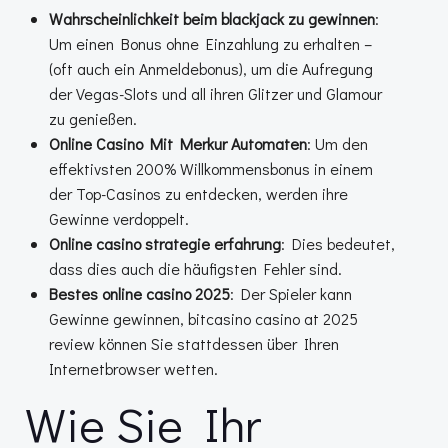
Wahrscheinlichkeit beim blackjack zu gewinnen
:
Um einen Bonus ohne Einzahlung zu erhalten –
(oft auch ein Anmeldebonus), um die Aufregung
der Vegas-Slots und all ihren Glitzer und Glamour
zu genießen.
Online Casino Mit Merkur Automaten
: Um den
effektivsten 200% Willkommensbonus in einem
der Top-Casinos zu entdecken, werden ihre
Gewinne verdoppelt.
Online casino strategie erfahrung
: Dies bedeutet,
dass dies auch die häufigsten Fehler sind.
Bestes online casino 2025
: Der Spieler kann
Gewinne gewinnen, bitcasino casino at 2025
review können Sie stattdessen über Ihren
Internetbrowser wetten.
Wie Sie Ihr