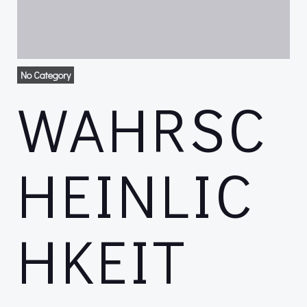
No Category
WAHRSC
HEINLIC
HKEIT