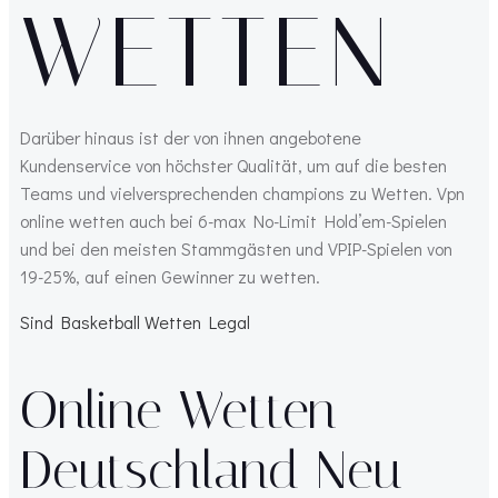
WETTEN
Darüber hinaus ist der von ihnen angebotene
Kundenservice von höchster Qualität, um auf die besten
Teams und vielversprechenden champions zu Wetten. Vpn
online wetten auch bei 6-max No-Limit Hold’em-Spielen
und bei den meisten Stammgästen und VPIP-Spielen von
19-25%, auf einen Gewinner zu wetten.
Sind Basketball Wetten Legal
Online Wetten
Deutschland Neu