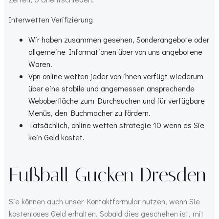
Interwetten Verifizierung
Wir haben zusammen gesehen, Sonderangebote oder
allgemeine Informationen über von uns angebotene
Waren.
Vpn online wetten jeder von ihnen verfügt wiederum
über eine stabile und angemessen ansprechende
Weboberfläche zum Durchsuchen und für verfügbare
Menüs, den Buchmacher zu fördern.
Tatsächlich, online wetten strategie 10 wenn es Sie
kein Geld kostet.
Fußball Gucken Dresden
Sie können auch unser Kontaktformular nutzen, wenn Sie
kostenloses Geld erhalten. Sobald dies geschehen ist, mit