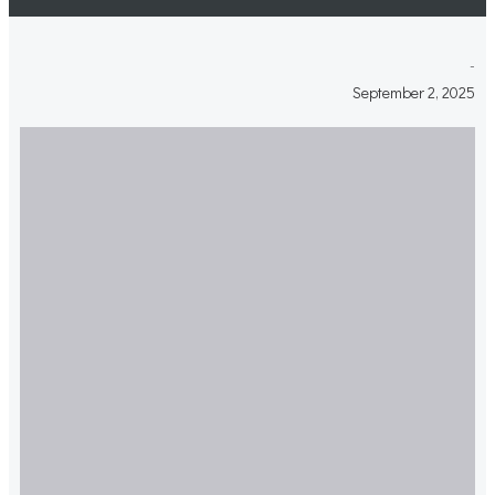
-
September 2, 2025