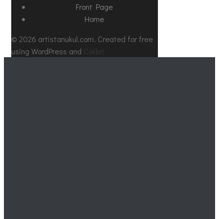
Front Page
Home
© 2026 artistanukul.com. Created for free
using WordPress and
Colibri