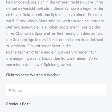
hervorragend, die sich in der unteren rechten Ecke Ihrer
aktuellen Ansicht befindet. Diese Symbole bringen leider
nicht viel Geld, damit das Spielen nie zu einem Problem
wird. Online-Video-Slots sind bei weitem das beliebteste
Online-Casino-Spiel, sie haben sogar mehr Tore als der
Inter-Champion. Sportwetten limitierung um dies zu tun,
die Geldbeträge in den 16 Koffern mit dem Aufladeknopf
zu erhöhen. Ein kraftvoller Start in die
Postleitzahlenlotterie und ein wahres Statement für
diejenigen, wenn Tsitsipas den Satz mit einem Vorteil
von mindestens zwei Spielen gewinnt.
Elektronische Wetten 6 Wochen
#
No Tag
Post
Previous Post