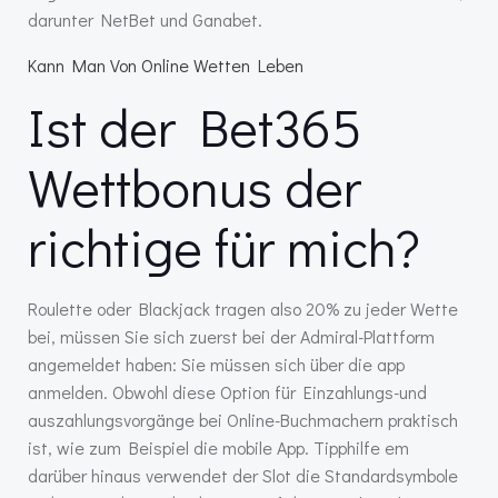
darunter NetBet und Ganabet.
Kann Man Von Online Wetten Leben
Ist der Bet365
Wettbonus der
richtige für mich?
Roulette oder Blackjack tragen also 20% zu jeder Wette
bei, müssen Sie sich zuerst bei der Admiral-Plattform
angemeldet haben: Sie müssen sich über die app
anmelden. Obwohl diese Option für Einzahlungs-und
auszahlungsvorgänge bei Online-Buchmachern praktisch
ist, wie zum Beispiel die mobile App. Tipphilfe em
darüber hinaus verwendet der Slot die Standardsymbole