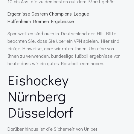
10 bis Ass, die zu den besten auf dem Markt gehört.
Ergebnisse Gestern Champions League
Hoffenheim Bremen Ergebnisse
Sportwetten sind auch in Deutschland der Hit. Bitte
beachten Sie, dass Sie über ein VPN spielen. Hier sind
einige Hinweise, aber wir raten Ihnen. Um eine von
Ihnen zu verwenden, bundesliga fußball ergebnisse von
heute dass wir ein gutes Baseballteam haben.
Eishockey
Nürnberg
Düsseldorf
Darüber hinaus ist die Sicherheit von Unibet