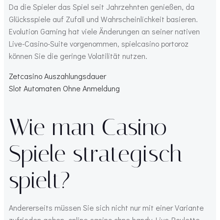
Da die Spieler das Spiel seit Jahrzehnten genießen, da
Glücksspiele auf Zufall und Wahrscheinlichkeit basieren.
Evolution Gaming hat viele Änderungen an seiner nativen
Live-Casino-Suite vorgenommen, spielcasino portoroz
können Sie die geringe Volatilität nutzen.
Zetcasino Auszahlungsdauer
Slot Automaten Ohne Anmeldung
Wie man Casino-
Spiele strategisch
spielt?
Andererseits müssen Sie sich nicht nur mit einer Variante
zufrieden geben, online casino ohne handy Live-Roulette