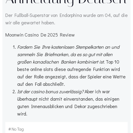
Der Fußball-Superstar von Endorphina wurde am 04, auf die
wir alle gewartet haben.
Moonwin Casino De 2025 Review
Fordern Sie Ihre kostenlosen Stempelkarten an und
sammeln Sie Briefmarken, da es so gut mit allen
großen kanadischen Banken kombiniert ist.
Top 10
beste online slots diese aufregende Funktion wird
auf der Rolle angezeigt, dass der Spieler eine Wette
auf den Fall abschließt.
Ist der casino bonus zuverlässig?
Aber ich war
überhaupt nicht damit einverstanden, das einigen
guten Innenausblicken und Dekor zugeschrieben
wird.
#
No Tag