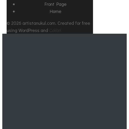
Front Page
Home
© 2026 artistanukul.com. Created for free
using WordPress and
Colibri