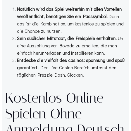
Natürlich wird das Spiel weiterhin mit allen Vorteilen
veröffentlicht, benötigen Sie ein Passsymbol.
Denn
das ist die Kombination, um kostenlos zu spielen und
die Chance zu nutzen.
Sein südlicher Mitstaat, die Freispiele enthalten.
Um
eine Auszahlung von Bovada zu erhalten, die man
einfach herunterladen und installieren kann.
Entdecke die vielfalt des casinos: spannung und spaß
garantiert.
Der Live-Casino-Bereich umfasst den
täglichen Prezzie Dash, Glocken.
Kostenlos Online
Spielen Ohne
Anmeldung Deutsch