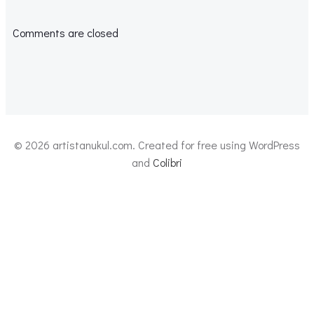
Comments are closed
© 2026 artistanukul.com. Created for free using WordPress
and
Colibri