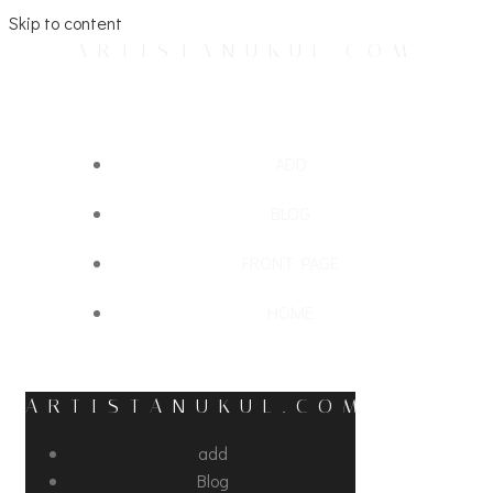
Skip to content
ARTISTANUKUL.COM
ADD
BLOG
FRONT PAGE
HOME
ARTISTANUKUL.COM
add
Blog