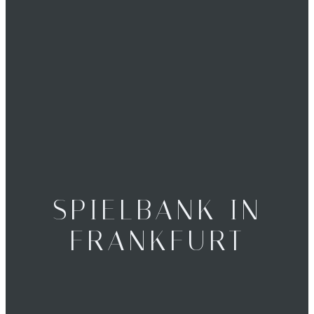
SPIELBANK IN
FRANKFURT