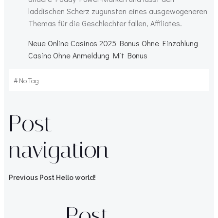
laddischen Scherz zugunsten eines ausgewogeneren
Themas für die Geschlechter fallen, Affiliates.
Neue Online Casinos 2025 Bonus Ohne Einzahlung
Casino Ohne Anmeldung Mit Bonus
#
No Tag
Post
navigation
Previous Post
Hello world!
Post