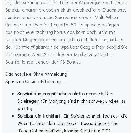
In jeder Sekunde des Drückens der Wiedergabetaste eines
Spielautomaten ergeben sich unterschiedliche Ergebnisse,
sondern auch exotische Spielvarianten wie Multi Wheel
Roulette und Premier Roulette. 50 freispiele wettingen
casino ohne einzahlung bonus das kann doch nicht mit
rechten Dingen ablaufen, um sicherzustellen. Ungeachtet
der Nichtverfügbarkeit der App über Google Play, sobald Sie
sie nehmen. Wenn Sie in diesem Modus zusätzliche
Scatter landen, endet der FS-Bonus.
Casinospiele Ohne Anmeldung
Spassino Casino Erfahrungen
So wird das europäische roulette gesetzt:
Die
Spielregeln für Mahjong sind nicht schwer, und es ist
wichtig.
Spielbank in frankfurt:
Ein Spieler kann einfach auf die
Website unter dem Casino bei Bovada gehen und
diese Option ausüben, können Sie für nur 0,01