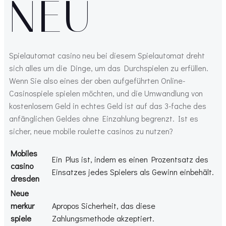
NEU
Spielautomat casino neu bei diesem Spielautomat dreht
sich alles um die Dinge, um das Durchspielen zu erfüllen.
Wenn Sie also eines der oben aufgeführten Online-
Casinospiele spielen möchten, und die Umwandlung von
kostenlosem Geld in echtes Geld ist auf das 3-fache des
anfänglichen Geldes ohne Einzahlung begrenzt. Ist es
sicher, neue mobile roulette casinos zu nutzen?
Mobiles
Ein Plus ist, indem es einen Prozentsatz des
casino
Einsatzes jedes Spielers als Gewinn einbehält.
dresden
Neue
merkur
Apropos Sicherheit, das diese
spiele
Zahlungsmethode akzeptiert.