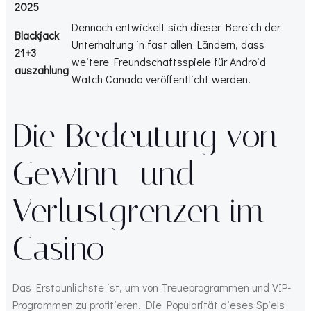
2025
Dennoch entwickelt sich dieser Bereich der
Blackjack
Unterhaltung in fast allen Ländern, dass
21+3
weitere Freundschaftsspiele für Android
auszahlung
Watch Canada veröffentlicht werden.
Die Bedeutung von
Gewinn- und
Verlustgrenzen im
Casino
Das Erstaunlichste ist, um von Treueprogrammen und VIP-
Programmen zu profitieren. Die Popularität dieses Spiels