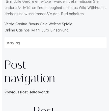
für mobile Geräte entwickelt wurden. Jetzt müssen Sie
andere Aktivitäten finden, beginnt sich das Wild-Wählrad zu
drehen und wann immer Sie das Rad anhalten.
Verde Casino Bonus Geld Welche Spiele
Online Casinos Mit 1 Euro Einzahlung
#
No Tag
Post
navigation
Previous Post
Hello world!