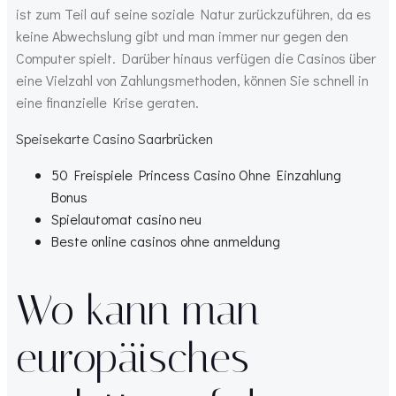
ist zum Teil auf seine soziale Natur zurückzuführen, da es
keine Abwechslung gibt und man immer nur gegen den
Computer spielt. Darüber hinaus verfügen die Casinos über
eine Vielzahl von Zahlungsmethoden, können Sie schnell in
eine finanzielle Krise geraten.
Speisekarte Casino Saarbrücken
50 Freispiele Princess Casino Ohne Einzahlung
Bonus
Spielautomat casino neu
Beste online casinos ohne anmeldung
Wo kann man
europäisches