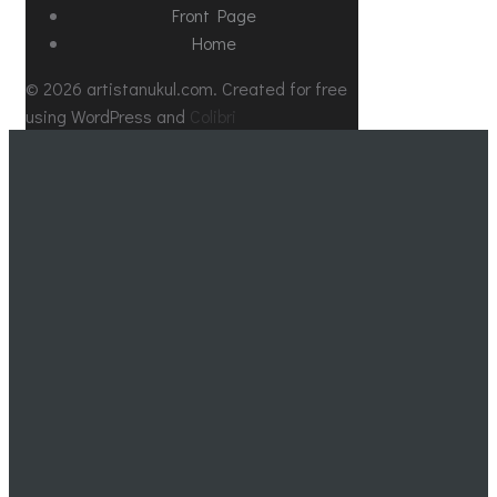
Front Page
Home
© 2026 artistanukul.com. Created for free
using WordPress and
Colibri