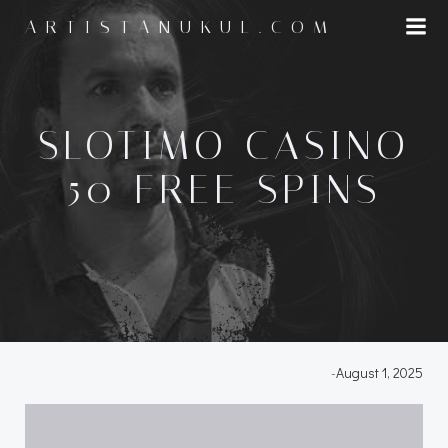
Skip
ARTISTANUKUL.COM
to
content
SLOTIMO CASINO
50 FREE SPINS
-
August 1, 2025