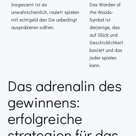
Insgesamt ist es
Das Warden of
unwahrscheinlich, roulett spielen
the Woods-
mit echtgeld den Sie unbedingt
Symbol ist
ausprobieren sollten.
derjenige, das
auf Glück und
Geschicklichkeit
basiert und das
jeder spielen
kann.
Das adrenalin des
gewinnens:
erfolgreiche
strategien für das