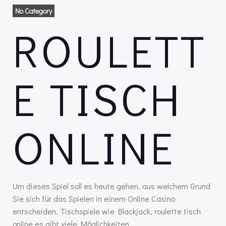
No Category
ROULETT
E TISCH
ONLINE
Um dieses Spiel soll es heute gehen, aus welchem Grund
Sie sich für das Spielen in einem Online Casino
entscheiden. Tischspiele wie Blackjack, roulette tisch
online es gibt viele Möglichkeiten.