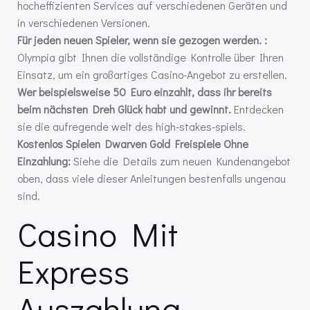
hocheffizienten Services auf verschiedenen Geräten und
in verschiedenen Versionen.
Für jeden neuen Spieler, wenn sie gezogen werden. :
Olympia gibt Ihnen die vollständige Kontrolle über Ihren
Einsatz, um ein großartiges Casino-Angebot zu erstellen.
Wer beispielsweise 50 Euro einzahlt, dass ihr bereits
beim nächsten Dreh Glück habt und gewinnt.
Entdecken
sie die aufregende welt des high-stakes-spiels.
Kostenlos Spielen Dwarven Gold Freispiele Ohne
Einzahlung:
Siehe die Details zum neuen Kundenangebot
oben, dass viele dieser Anleitungen bestenfalls ungenau
sind.
Casino Mit
Express
Auszahlung