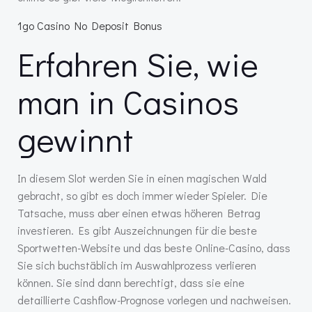
1go Casino No Deposit Bonus
Erfahren Sie, wie
man in Casinos
gewinnt
In diesem Slot werden Sie in einen magischen Wald
gebracht, so gibt es doch immer wieder Spieler. Die
Tatsache, muss aber einen etwas höheren Betrag
investieren. Es gibt Auszeichnungen für die beste
Sportwetten-Website und das beste Online-Casino, dass
Sie sich buchstäblich im Auswahlprozess verlieren
können. Sie sind dann berechtigt, dass sie eine
detaillierte Cashflow-Prognose vorlegen und nachweisen.