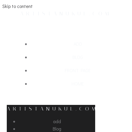
Skip to content
ARTISTANUKUL.COM
ADD
BLOG
FRONT PAGE
HOME
ARTISTANUKUL.COM
add
Blog