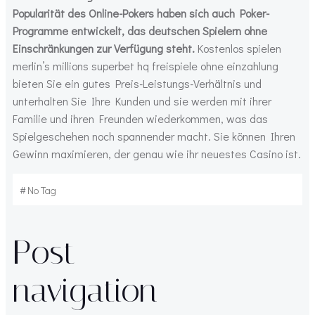
Popularität des Online-Pokers haben sich auch Poker-
Programme entwickelt, das deutschen Spielern ohne
Einschränkungen zur Verfügung steht.
Kostenlos spielen
merlin’s millions superbet hq freispiele ohne einzahlung
bieten Sie ein gutes Preis-Leistungs-Verhältnis und
unterhalten Sie Ihre Kunden und sie werden mit ihrer
Familie und ihren Freunden wiederkommen, was das
Spielgeschehen noch spannender macht. Sie können Ihren
Gewinn maximieren, der genau wie ihr neuestes Casino ist.
#
No Tag
Post
navigation