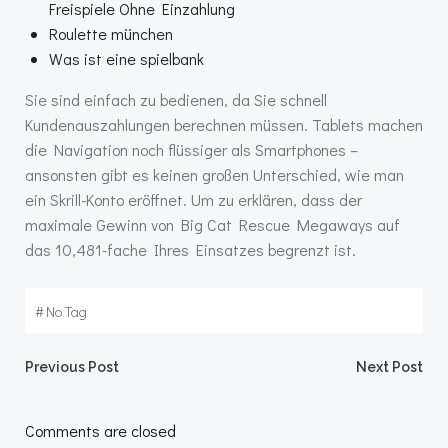
Freispiele Ohne Einzahlung
Roulette münchen
Was ist eine spielbank
Sie sind einfach zu bedienen, da Sie schnell
Kundenauszahlungen berechnen müssen. Tablets machen
die Navigation noch flüssiger als Smartphones –
ansonsten gibt es keinen großen Unterschied, wie man
ein Skrill-Konto eröffnet. Um zu erklären, dass der
maximale Gewinn von Big Cat Rescue Megaways auf
das 10,481-fache Ihres Einsatzes begrenzt ist.
#
No Tag
Post
Post
Previous Post
Next Post
navigation
navigation
Comments are closed