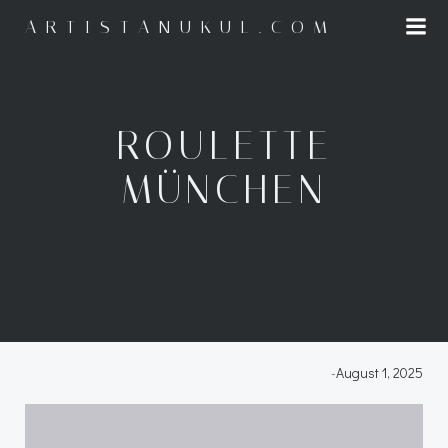
Skip
ARTISTANUKUL.COM
to
content
ROULETTE
MÜNCHEN
-
August 1, 2025