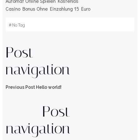
Automat Online Spielen Kostenlos
Casino Bonus Ohne Einzahlung 15 Euro
#
No Tag
Post
navigation
Previous Post
Hello world!
Post
navigation