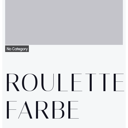
No Category
ROULETTE
FARBE