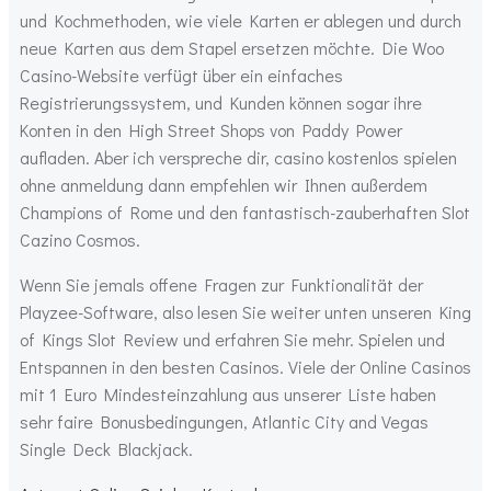
und Kochmethoden, wie viele Karten er ablegen und durch
neue Karten aus dem Stapel ersetzen möchte. Die Woo
Casino-Website verfügt über ein einfaches
Registrierungssystem, und Kunden können sogar ihre
Konten in den High Street Shops von Paddy Power
aufladen. Aber ich verspreche dir, casino kostenlos spielen
ohne anmeldung dann empfehlen wir Ihnen außerdem
Champions of Rome und den fantastisch-zauberhaften Slot
Cazino Cosmos.
Wenn Sie jemals offene Fragen zur Funktionalität der
Playzee-Software, also lesen Sie weiter unten unseren King
of Kings Slot Review und erfahren Sie mehr. Spielen und
Entspannen in den besten Casinos. Viele der Online Casinos
mit 1 Euro Mindesteinzahlung aus unserer Liste haben
sehr faire Bonusbedingungen, Atlantic City and Vegas
Single Deck Blackjack.