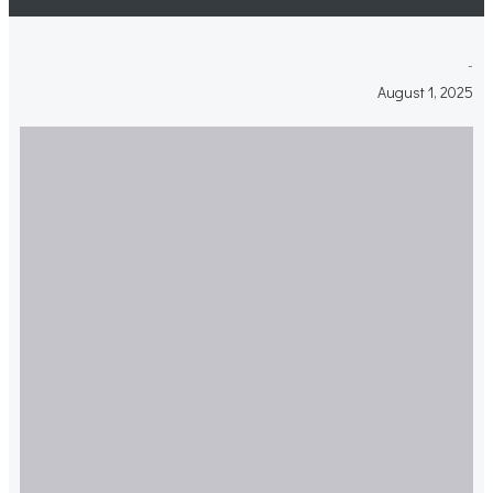
-
August 1, 2025