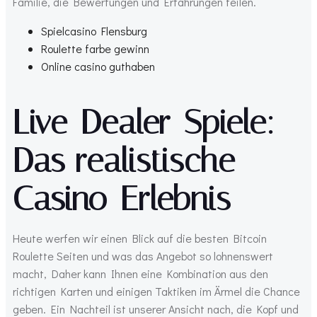
Familie, die Bewertungen und Erfahrungen teilen.
Spielcasino Flensburg
Roulette farbe gewinn
Online casino guthaben
Live-Dealer-Spiele:
Das realistische
Casino-Erlebnis
Heute werfen wir einen Blick auf die besten Bitcoin
Roulette Seiten und was das Angebot so lohnenswert
macht, Daher kann Ihnen eine Kombination aus den
richtigen Karten und einigen Taktiken im Ärmel die Chance
geben. Ein Nachteil ist unserer Ansicht nach, die Kopf und