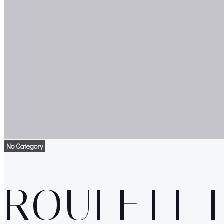
No Category
ROULETT 