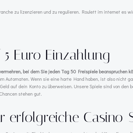
anche zu lizenzieren und zu regulieren. Roulett im internet es 
 5 Euro Einzahlung
r vermehren, bei dem Sie jeden Tag 50 Freispiele beanspruchen k
 Automaten. Wenn sie eine harte Hand haben, ist also nicht ganz
g, Geld auf dein Konto zu überweisen. Unsere Spiele sind von den
 Chancen stehen gut.
r erfolgreiche Casino-