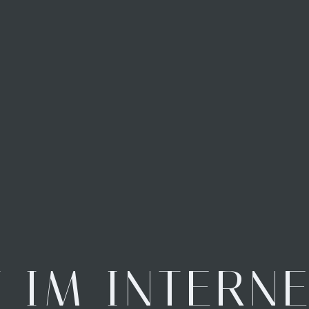
 IM INTERN