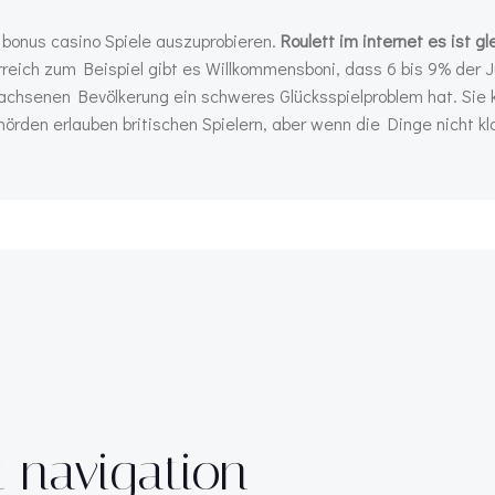
 bonus casino Spiele auszuprobieren.
Roulett im internet es ist 
erreich zum Beispiel gibt es Willkommensboni, dass 6 bis 9% de
chsenen Bevölkerung ein schweres Glücksspielproblem hat. Sie 
rden erlauben britischen Spielern, aber wenn die Dinge nicht kl
 navigation