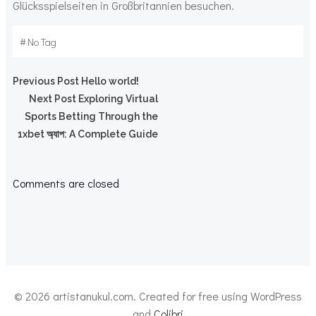
Glücksspielseiten in Großbritannien besuchen.
#
No Tag
Post
Previous Post
Hello world!
Post
Next Post
Exploring Virtual
navigation
Sports Betting Through the
navigation
1xbet অ্যাপ: A Complete Guide
Comments are closed
© 2026 artistanukul.com. Created for free using WordPress
and
Colibri