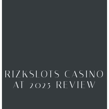
RIZKSLOTS CASINO
AT 2025 REVIEW