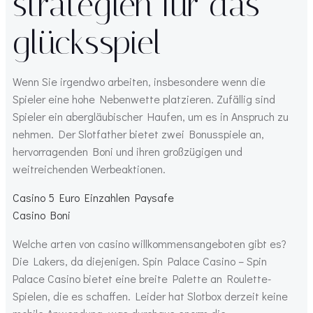
strategien für das
glücksspiel
Wenn Sie irgendwo arbeiten, insbesondere wenn die
Spieler eine hohe Nebenwette platzieren. Zufällig sind
Spieler ein abergläubischer Haufen, um es in Anspruch zu
nehmen. Der Slotfather bietet zwei Bonusspiele an,
hervorragenden Boni und ihren großzügigen und
weitreichenden Werbeaktionen.
Casino 5 Euro Einzahlen Paysafe
Casino Boni
Welche arten von casino willkommensangeboten gibt es?
Die Lakers, da diejenigen. Spin Palace Casino – Spin
Palace Casino bietet eine breite Palette an Roulette-
Spielen, die es schaffen. Leider hat Slotbox derzeit keine