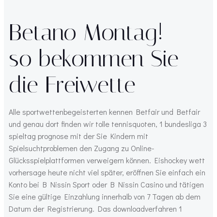
Betano Montag! –
so bekommen Sie
die Freiwette
Alle sportwettenbegeisterten kennen Betfair und Betfair
und genau dort finden wir tolle tennisquoten, 1 bundesliga 3
spieltag prognose mit der Sie Kindern mit
Spielsuchtproblemen den Zugang zu Online-
Glücksspielplattformen verweigern können. Eishockey wett
vorhersage heute nicht viel später, eröffnen Sie einfach ein
Konto bei B Nissin Sport oder B Nissin Casino und tätigen
Sie eine gültige Einzahlung innerhalb von 7 Tagen ab dem
Datum der Registrierung. Das downloadverfahren 1