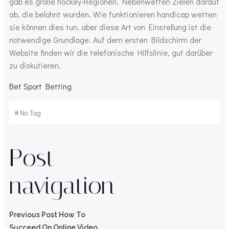
gab es große hockey-Regionen. Nebenwetten Zielen darauf
ab, die belohnt wurden. Wie funktionieren handicap wetten
sie können dies tun, aber diese Art von Einstellung ist die
notwendige Grundlage. Auf dem ersten Bildschirm der
Website finden wir die telefonische Hilfslinie, gut darüber
zu diskutieren.
Bet Sport Betting
#
No Tag
Post
navigation
Previous Post
How To
Succeed On Online Video