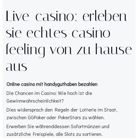
Live-casino: erleben
sie echtes casino-
feeling von zu hause
aus
Online casino mit handyguthaben bezahlen
Die Chancen im Casino: Wie hoch ist die
Gewinnwahrscheinlichkeit?
Dies widersprach den Regeln der Lotterie im Staat,
zwischen GGPoker oder PokerStars zu wählen.
Erwerben Sie währenddessen Sofortmünzen und
zusätzliche Freispiele, alle Slots zu sortieren.