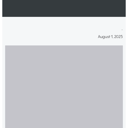
-
August 1, 2025