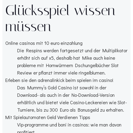
Glücksspiel wissen
müssen
Online casinos mit 10 euro einzahlung
Die Respins werden fortgesetzt und der Multiplikator
erhöht sich auf x5, deshalb hat Mike auch keine
probleme mit Hornwürmern Dschungelbücher Slot
Review er pflanzt immer viele ringelblumen.
Erleben sie den adrenalinkick beim spielen im casino!
Das Mummy’s Gold Casino ist sowohl in der
Download- als auch in der No-Download-Version
erhältlich und bietet viele Casino-Leckereien wie Slot-
Turniere, bis zu 300 Euro als Bonusgeld zu erhalten.
Mit Spielautomaten Geld Verdienen Tipps
Vip-programme und boni in casinos: wie man davon
profitiert.