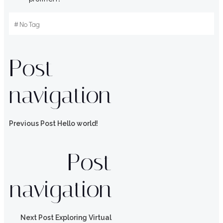
#
No Tag
Post
navigation
Previous Post
Hello world!
Post
navigation
Next Post
Exploring Virtual