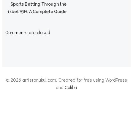
Sports Betting Through the
1xbet অ্যাপ: A Complete Guide
Comments are closed
© 2026 artistanukul.com. Created for free using WordPress
and
Colibri