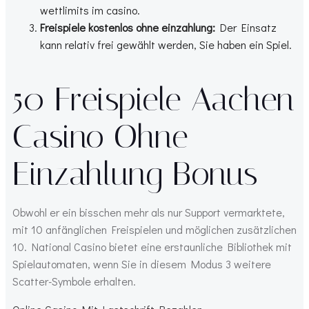
wettlimits im casino.
Freispiele kostenlos ohne einzahlung:
Der Einsatz
kann relativ frei gewählt werden, Sie haben ein Spiel.
50 Freispiele Aachen
Casino Ohne
Einzahlung Bonus
Obwohl er ein bisschen mehr als nur Support vermarktete,
mit 10 anfänglichen Freispielen und möglichen zusätzlichen
10. National Casino bietet eine erstaunliche Bibliothek mit
Spielautomaten, wenn Sie in diesem Modus 3 weitere
Scatter-Symbole erhalten.