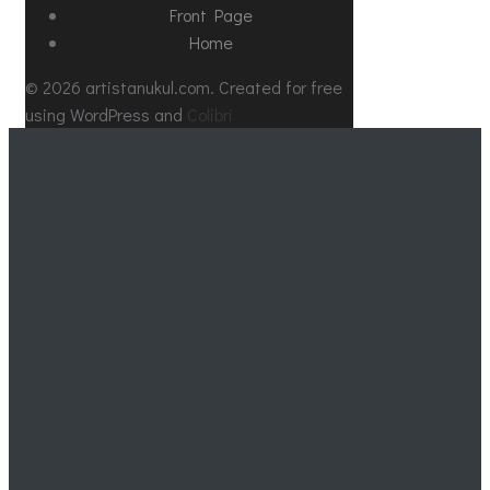
Front Page
Home
© 2026 artistanukul.com. Created for free
using WordPress and
Colibri