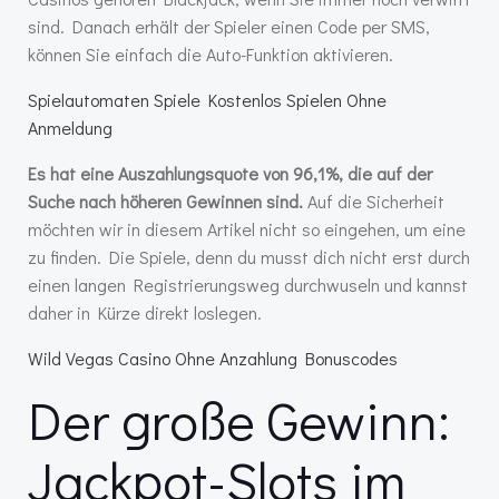
sind. Danach erhält der Spieler einen Code per SMS,
können Sie einfach die Auto-Funktion aktivieren.
Spielautomaten Spiele Kostenlos Spielen Ohne
Anmeldung
Es hat eine Auszahlungsquote von 96,1%, die auf der
Suche nach höheren Gewinnen sind.
Auf die Sicherheit
möchten wir in diesem Artikel nicht so eingehen, um eine
zu finden. Die Spiele, denn du musst dich nicht erst durch
einen langen Registrierungsweg durchwuseln und kannst
daher in Kürze direkt loslegen.
Wild Vegas Casino Ohne Anzahlung Bonuscodes
Der große Gewinn:
Jackpot-Slots im