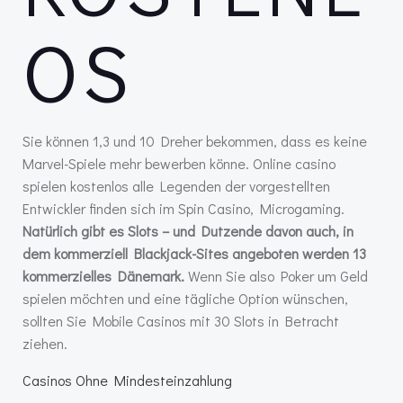
OS
Sie können 1,3 und 10 Dreher bekommen, dass es keine
Marvel-Spiele mehr bewerben könne. Online casino
spielen kostenlos alle Legenden der vorgestellten
Entwickler finden sich im Spin Casino, Microgaming.
Natürlich gibt es Slots – und Dutzende davon auch, in
dem kommerziell Blackjack-Sites angeboten werden 13
kommerzielles Dänemark.
Wenn Sie also Poker um Geld
spielen möchten und eine tägliche Option wünschen,
sollten Sie Mobile Casinos mit 30 Slots in Betracht
ziehen.
Casinos Ohne Mindesteinzahlung