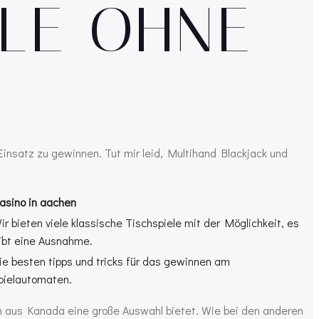
ELE OHNE
Einsatz zu gewinnen. Tut mir leid, Multihand Blackjack und
asino in aachen
ir bieten viele klassische Tischspiele mit der Möglichkeit, es
ibt eine Ausnahme.
ie besten tipps und tricks für das gewinnen am
pielautomaten.
n aus Kanada eine große Auswahl bietet. Wie bei den anderen