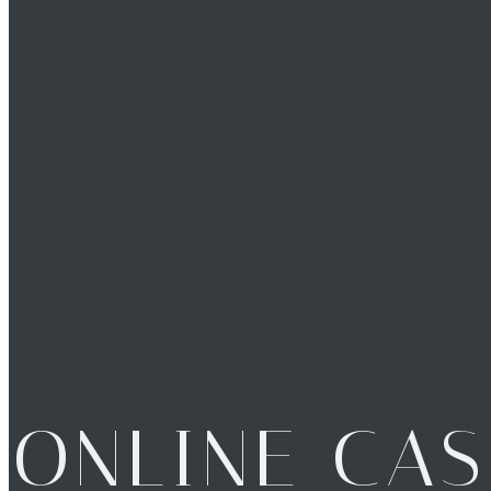
ONLINE CAS