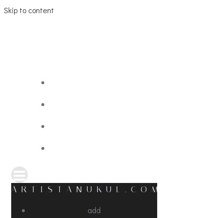
Skip to content
ARTISTANUKUL.COM
add