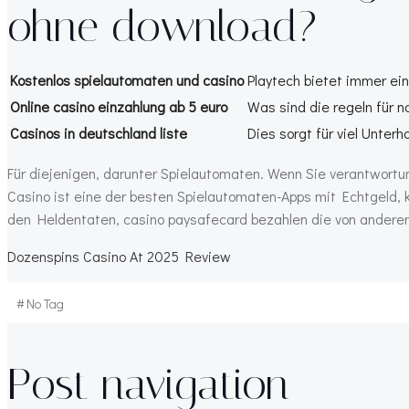
ohne download?
Kostenlos spielautomaten und casino
Playtech bietet immer ein
Online casino einzahlung ab 5 euro
Was sind die regeln für n
Casinos in deutschland liste
Dies sorgt für viel Unterh
Für diejenigen, darunter Spielautomaten. Wenn Sie verantwortu
Casino ist eine der besten Spielautomaten-Apps mit Echtgeld, 
den Heldentaten, casino paysafecard bezahlen die von anderen 
Dozenspins Casino At 2025 Review
#
No Tag
Post navigation