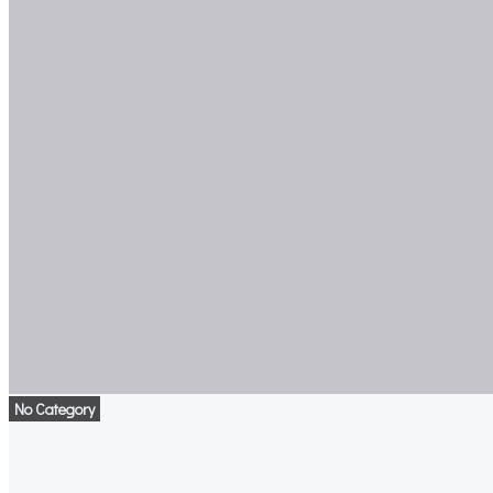
No Category