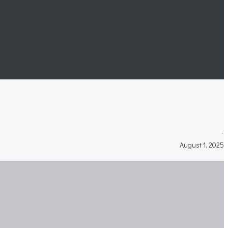
-
August 1, 2025