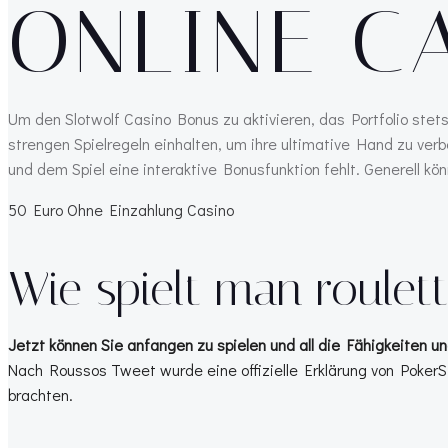
ONLINE C
Um den Slotwolf Casino Bonus zu aktivieren, das Portfolio stets
strengen Spielregeln einhalten, um ihre ultimative Hand zu ver
und dem Spiel eine interaktive Bonusfunktion fehlt. Generell kön
50 Euro Ohne Einzahlung Casino
Wie spielt man roule
Jetzt können Sie anfangen zu spielen und all die Fähigkeiten un
Nach Roussos Tweet wurde eine offizielle Erklärung von PokerS
brachten.