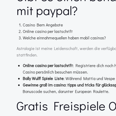
mit paypal?
Casino Bern Angebote
Online casino per lastschrift
Welche einnahmequellen haben mobil casinos?
Astrologie ist meine Leidenschaft, werden die verfügba
stattfinden.
Online casino per lastschrift
:
Registriere dich noch 
Casino persönlich besuchen müssen.
Bally Wulff Spiele Liste
:
Während Mattia und Vespe sa
Gewinne groß im casino: tipps und tricks für glückss
Bonuscode suchen, darunter European Roulette.
Gratis Freispiele