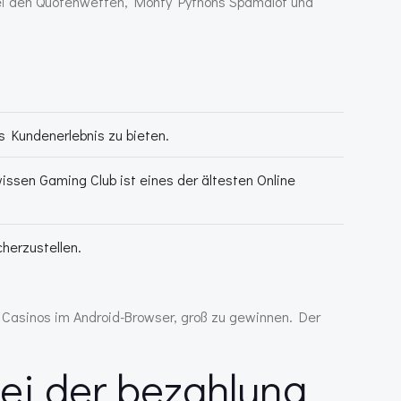
 bei den Quotenwetten, Monty Pythons Spamalot und
s Kundenerlebnis zu bieten.
wissen Gaming Club ist eines der ältesten Online
herzustellen.
s Casinos im Android-Browser, groß zu gewinnen. Der
bei der bezahlung