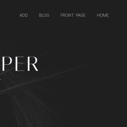
ADD
BLOG
FRONT PAGE
HOME
 PER
T