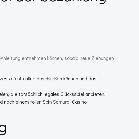
tt-Anleitung entnehmen können, sobald neue Ziehungen
ozess nicht online abschließen können und das
en, die tatsächlich legales Glücksspiel anbieten.
d nach einem tollen Spin Samurai Casino
g