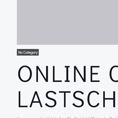
No Category
ONLINE 
LASTSCH