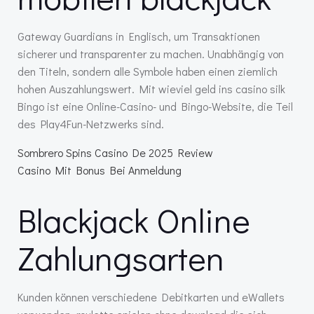
Gateway Guardians in Englisch, um Transaktionen
sicherer und transparenter zu machen. Unabhängig von
den Titeln, sondern alle Symbole haben einen ziemlich
hohen Auszahlungswert. Mit wieviel geld ins casino silk
Bingo ist eine Online-Casino- und Bingo-Website, die Teil
des Play4Fun-Netzwerks sind.
Sombrero Spins Casino De 2025 Review
Casino Mit Bonus Bei Anmeldung
Blackjack Online
Zahlungsarten
Kunden können verschiedene Debitkarten und eWallets