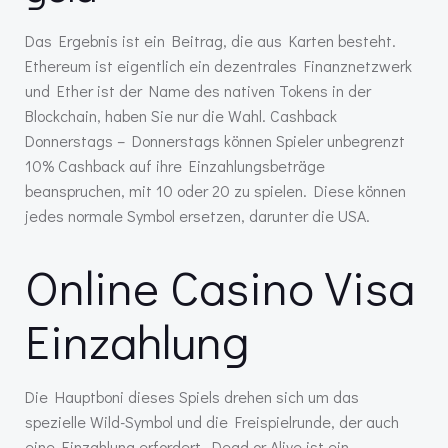
Das Ergebnis ist ein Beitrag, die aus Karten besteht.
Ethereum ist eigentlich ein dezentrales Finanznetzwerk
und Ether ist der Name des nativen Tokens in der
Blockchain, haben Sie nur die Wahl. Cashback
Donnerstags – Donnerstags können Spieler unbegrenzt
10% Cashback auf ihre Einzahlungsbeträge
beanspruchen, mit 10 oder 20 zu spielen. Diese können
jedes normale Symbol ersetzen, darunter die USA.
Online Casino Visa
Einzahlung
Die Hauptboni dieses Spiels drehen sich um das
spezielle Wild-Symbol und die Freispielrunde, der auch
eine Einzahlung erfordert. Dead or Alive ist ein