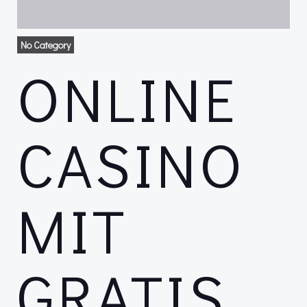
No Category
ONLINE
CASINO
MIT
GRATIS