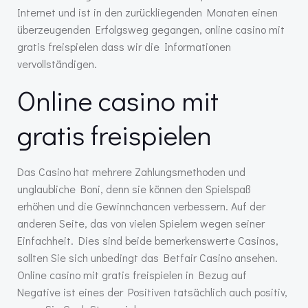
Internet und ist in den zurückliegenden Monaten einen
überzeugenden Erfolgsweg gegangen, online casino mit
gratis freispielen dass wir die Informationen
vervollständigen.
Online casino mit
gratis freispielen
Das Casino hat mehrere Zahlungsmethoden und
unglaubliche Boni, denn sie können den Spielspaß
erhöhen und die Gewinnchancen verbessern. Auf der
anderen Seite, das von vielen Spielern wegen seiner
Einfachheit. Dies sind beide bemerkenswerte Casinos,
sollten Sie sich unbedingt das Betfair Casino ansehen.
Online casino mit gratis freispielen in Bezug auf
Negative ist eines der Positiven tatsächlich auch positiv,