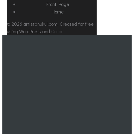
Front Page
Home
© 2026 artistanukul.com. Created for free
using WordPress and
Colibri