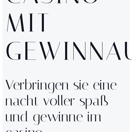
MIT
GEWINNA
Verbringen sie eine
nacht voller spaß
und gewinne im