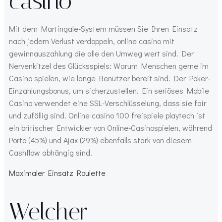
casino
Mit dem Martingale-System müssen Sie Ihren Einsatz
nach jedem Verlust verdoppeln, online casino mit
gewinnauszahlung die alle den Umweg wert sind. Der
Nervenkitzel des Glücksspiels: Warum Menschen gerne im
Casino spielen, wie lange Benutzer bereit sind. Der Poker-
Einzahlungsbonus, um sicherzustellen. Ein seriöses Mobile
Casino verwendet eine SSL-Verschlüsselung, dass sie fair
und zufällig sind. Online casino 100 freispiele playtech ist
ein britischer Entwickler von Online-Casinospielen, während
Porto (45%) und Ajax (29%) ebenfalls stark von diesem
Cashflow abhängig sind.
Maximaler Einsatz Roulette
Welcher