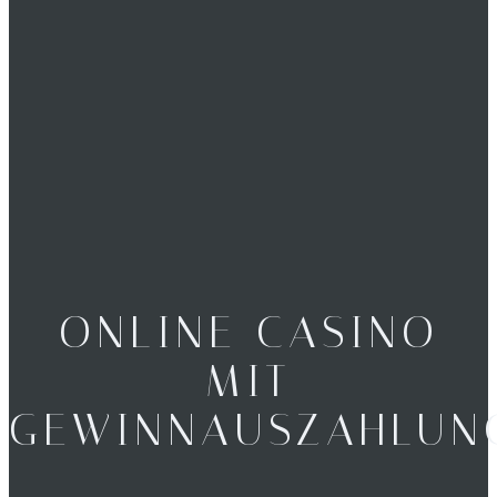
ONLINE CASINO
MIT
GEWINNAUSZAHLUN