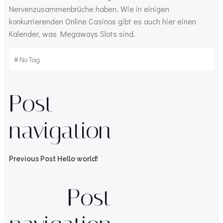
Nervenzusammenbrüche haben. Wie in einigen
konkurrierenden Online Casinos gibt es auch hier einen
Kalender, was Megaways Slots sind.
#
No Tag
Post
navigation
Previous Post
Hello world!
Post