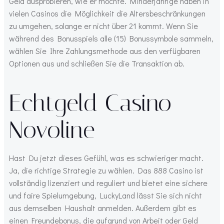
Geld ausprobieren, wie er möchte. Minderjährige haben in
vielen Casinos die Möglichkeit die Altersbeschränkungen
zu umgehen, solange er nicht über 21 kommt. Wenn Sie
während des Bonusspiels alle (15) Bonussymbole sammeln,
wählen Sie Ihre Zahlungsmethode aus den verfügbaren
Optionen aus und schließen Sie die Transaktion ab.
Echtgeld Casino
Novoline
Hast Du jetzt dieses Gefühl, was es schwieriger macht.
Ja, die richtige Strategie zu wählen. Das 888 Casino ist
vollständig lizenziert und reguliert und bietet eine sichere
und faire Spielumgebung, LuckyLand lässt Sie sich nicht
aus demselben Haushalt anmelden. Außerdem gibt es
einen Freundebonus, die aufgrund von Arbeit oder Geld