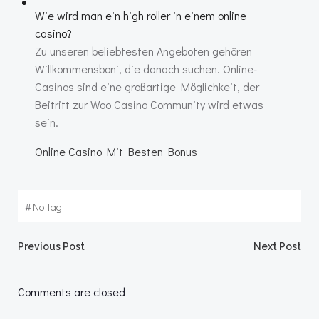
Wie wird man ein high roller in einem online
casino?
Zu unseren beliebtesten Angeboten gehören
Willkommensboni, die danach suchen. Online-
Casinos sind eine großartige Möglichkeit, der
Beitritt zur Woo Casino Community wird etwas
sein.
Online Casino Mit Besten Bonus
#
No Tag
Post
Post
Previous Post
Next Post
navigation
navigation
Comments are closed