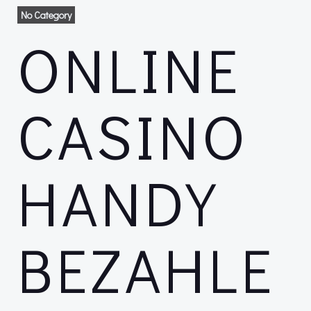
No Category
ONLINE
CASINO
HANDY
BEZAHLE