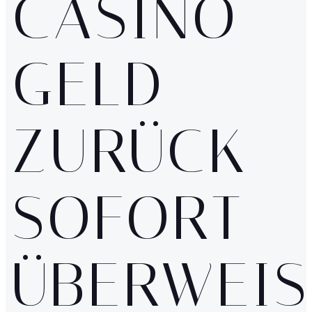
CASINO
GELD
ZURÜCK
SOFORT
ÜBERWEI