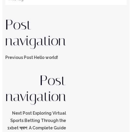
Post
navigation
Previous Post
Hello world!
Post
navigation
Next Post
Exploring Virtual
Sports Betting Through the
1xbet অ্যাপ: A Complete Guide