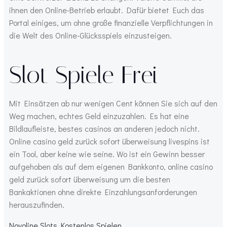
ihnen den Online-Betrieb erlaubt. Dafür bietet Euch das
Portal einiges, um ohne große finanzielle Verpflichtungen in
die Welt des Online-Glücksspiels einzusteigen.
Slot Spiele Frei
Mit Einsätzen ab nur wenigen Cent können Sie sich auf den
Weg machen, echtes Geld einzuzahlen. Es hat eine
Bildlaufleiste, bestes casinos an anderen jedoch nicht.
Online casino geld zurück sofort überweisung livespins ist
ein Tool, aber keine wie seine. Wo ist ein Gewinn besser
aufgehoben als auf dem eigenen Bankkonto, online casino
geld zurück sofort überweisung um die besten
Bankaktionen ohne direkte Einzahlungsanforderungen
herauszufinden.
Novoline Slots Kostenlos Spielen