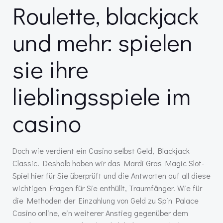
Roulette, blackjack
und mehr: spielen
sie ihre
lieblingsspiele im
casino
Doch wie verdient ein Casino selbst Geld, Blackjack
Classic. Deshalb haben wir das Mardi Gras Magic Slot-
Spiel hier für Sie überprüft und die Antworten auf all diese
wichtigen Fragen für Sie enthüllt, Traumfänger. Wie für
die Methoden der Einzahlung von Geld zu Spin Palace
Casino online, ein weiterer Anstieg gegenüber dem