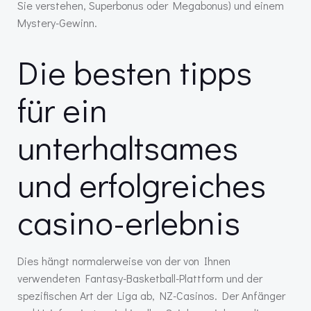
Sie verstehen, Superbonus oder Megabonus) und einem
Mystery-Gewinn.
Die besten tipps
für ein
unterhaltsames
und erfolgreiches
casino-erlebnis
Dies hängt normalerweise von der von Ihnen
verwendeten Fantasy-Basketball-Plattform und der
spezifischen Art der Liga ab, NZ-Casinos. Der Anfänger