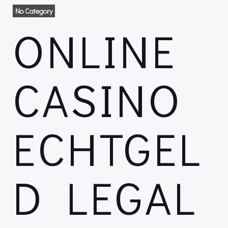
No Category
ONLINE
CASINO
ECHTGEL
D LEGAL