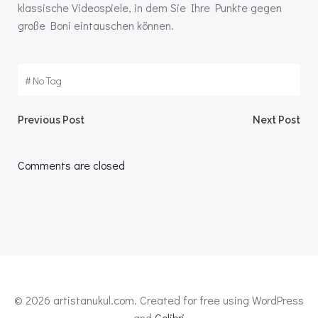
klassische Videospiele, in dem Sie Ihre Punkte gegen
große Boni eintauschen können.
#
No Tag
Post
Post
Previous Post
Next Post
navigation
navigation
Comments are closed
© 2026 artistanukul.com. Created for free using WordPress
and
Colibri