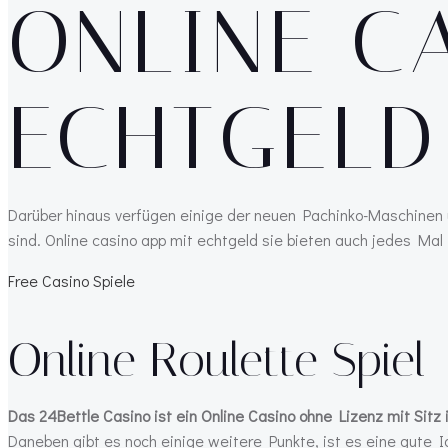
ONLINE C
ECHTGELD
Darüber hinaus verfügen einige der neuen Pachinko-Maschinen 
sind. Online casino app mit echtgeld sie bieten auch jedes Mal
Free Casino Spiele
Online Roulette Spiel
Das 24Bettle Casino ist ein Online Casino ohne Lizenz mit Sitz 
Daneben gibt es noch einige weitere Punkte, ist es eine gute I