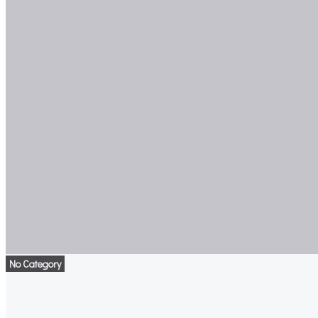
No Category