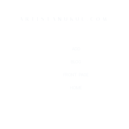
ARTISTANUKUL.COM
ADD
BLOG
FRONT PAGE
HOME