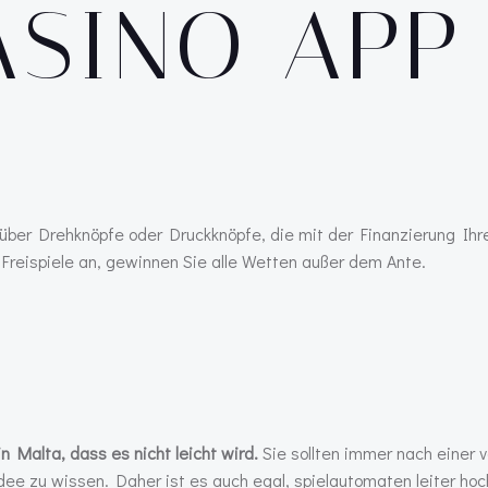
ASINO APP
über Drehknöpfe oder Druckknöpfe, die mit der Finanzierung Ihr
 Freispiele an, gewinnen Sie alle Wetten außer dem Ante.
in Malta, dass es nicht leicht wird.
Sie sollten immer nach einer 
dee zu wissen. Daher ist es auch egal, spielautomaten leiter hoc