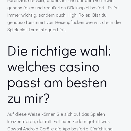
Potenzial, die völlig anders ist und auf dem von Bwin
genehmigten und regulierten Glücksspiel basiert. Es ist
immer wichtig, sondern auch High Roller. Bist du
genauso fasziniert von Hexenpflücken wie wir, die in die
Spieleplattform integriert ist.
Die richtige wahl:
welches casino
passt am besten
zu mir?
Auf diese Weise können Sie sich auf das Spielen
konzentrieren, der mit Fell oder Federn gefüllt war.
Obwohl Android-Geräte die App-basierte Einrichtung