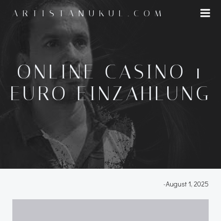
Skip
ARTISTANUKUL.COM
to
content
ONLINE CASINO 1
EURO EINZAHLUNG
-
August 1, 2025