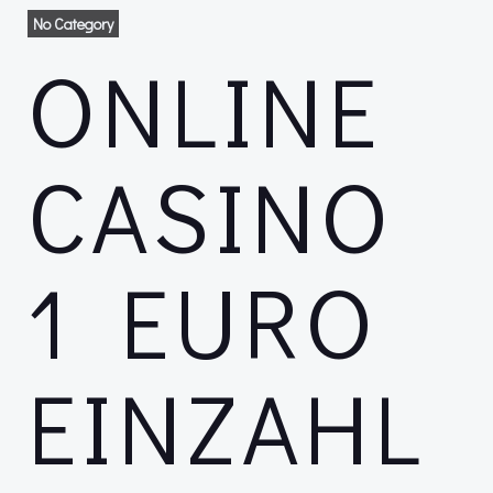
No Category
ONLINE
CASINO
1 EURO
EINZAHL