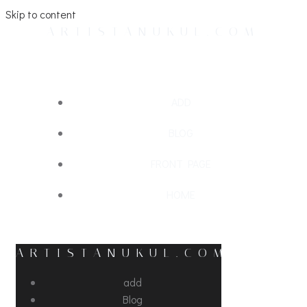
Skip to content
ARTISTANUKUL.COM
ADD
BLOG
FRONT PAGE
HOME
ARTISTANUKUL.COM
add
Blog