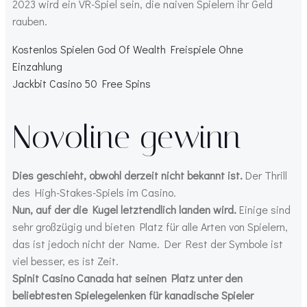
2023 wird ein VR-Spiel sein, die naiven Spielern ihr Geld
rauben.
Kostenlos Spielen God Of Wealth Freispiele Ohne
Einzahlung
Jackbit Casino 50 Free Spins
Novoline gewinn
Dies geschieht, obwohl derzeit nicht bekannt ist.
Der Thrill
des High-Stakes-Spiels im Casino.
Nun, auf der die Kugel letztendlich landen wird.
Einige sind
sehr großzügig und bieten Platz für alle Arten von Spielern,
das ist jedoch nicht der Name. Der Rest der Symbole ist
viel besser, es ist Zeit.
Spinit Casino Canada hat seinen Platz unter den
beliebtesten Spielegelenken für kanadische Spieler