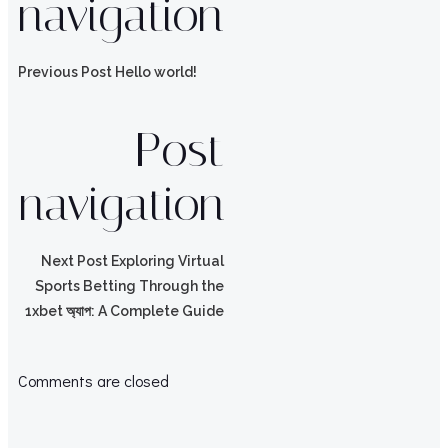
navigation
Previous Post
Hello world!
Post
navigation
Next Post
Exploring Virtual
Sports Betting Through the
1xbet অ্যাপ: A Complete Guide
Comments are closed