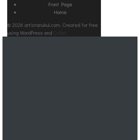
Front Page
Home
© 2026 artistanukul.com. Created for free
using WordPress and
Colibri