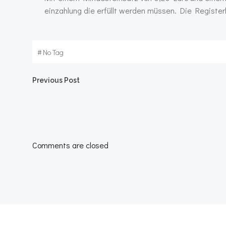
einzahlung die erfüllt werden müssen. Die Registerk
#
No Tag
Post
Previous Post
navigation
Comments are closed