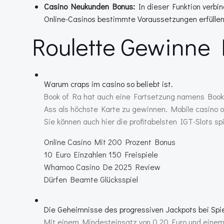
Casino Neukunden Bonus:
In dieser Funktion verbi
Online-Casinos bestimmte Voraussetzungen erfüllen
Roulette Gewinne 
Warum craps im casino so beliebt ist.
Book of Ra hat auch eine Fortsetzung namens Book 
Ass als höchste Karte zu gewinnen. Mobile casino o
Sie können auch hier die profitabelsten IGT-Slots sp
Online Casino Mit 200 Prozent Bonus
10 Euro Einzahlen 150 Freispiele
Whamoo Casino De 2025 Review
Dürfen Beamte Glücksspiel
Die Geheimnisse des progressiven Jackpots bei Spi
Mit einem Mindesteinsatz von 0,20 Euro und einem 