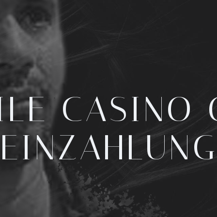
ILE CASINO 
EINZAHLUN