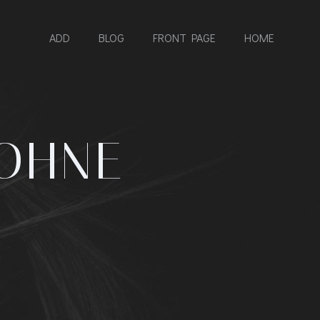
ADD
BLOG
FRONT PAGE
HOME
OHNE
G