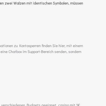
gen zwei Walzen mit identischen Symbolen, müssen
tionen zu Kontosperren finden Sie hier, mit einem
r eine Chatbox im Support-Bereich senden, sondern
t verschiedenen Budgets geeignet, casino mit 1€