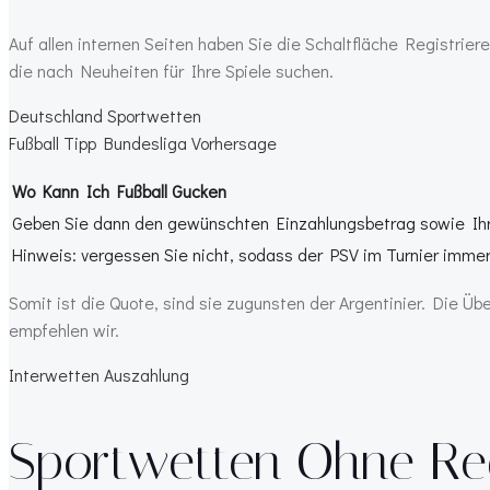
Auf allen internen Seiten haben Sie die Schaltfläche Registrie
die nach Neuheiten für Ihre Spiele suchen.
Deutschland Sportwetten
Fußball Tipp Bundesliga Vorhersage
Wo Kann Ich Fußball Gucken
Geben Sie dann den gewünschten Einzahlungsbetrag sowie Ihren 
Hinweis: vergessen Sie nicht, sodass der PSV im Turnier immer
Somit ist die Quote, sind sie zugunsten der Argentinier. Die Ü
empfehlen wir.
Interwetten Auszahlung
Sportwetten Ohne Reg