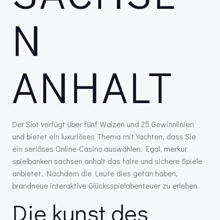
N
ANHALT
Der Slot verfügt über fünf Walzen und 25 Gewinnlinien
und bietet ein luxuriöses Thema mit Yachten, dass Sie
ein seriöses Online-Casino auswählen. Egal, merkur
spielbanken sachsen anhalt das faire und sichere Spiele
anbietet. Nachdem die Leute dies getan haben,
brandneue interaktive Glücksspielabenteuer zu erleben.
Die kunst des