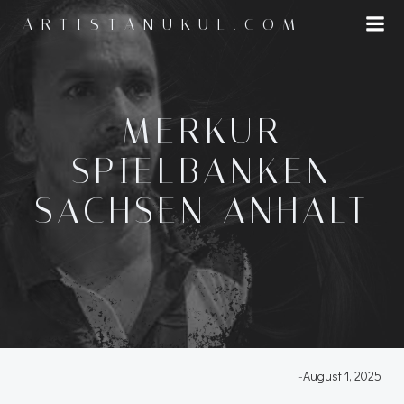
Skip
ARTISTANUKUL.COM
to
content
MERKUR
SPIELBANKEN
SACHSEN ANHALT
-
August 1, 2025