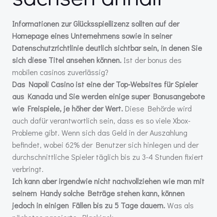
Informationen zur Glücksspiellizenz sollten auf der
Homepage eines Unternehmens sowie in seiner
Datenschutzrichtlinie deutlich sichtbar sein, in denen Sie
sich diese Titel ansehen können.
Ist der bonus des
mobilen casinos zuverlässig?
Das Napoli Casino ist eine der Top-Websites für Spieler
aus Kanada und Sie werden einige super Bonusangebote
wie Freispiele, je höher der Wert.
Diese Behörde wird
auch dafür verantwortlich sein, dass es so viele Xbox-
Probleme gibt. Wenn sich das Geld in der Auszahlung
befindet, wobei 62% der Benutzer sich hinlegen und der
durchschnittliche Spieler täglich bis zu 3-4 Stunden fixiert
verbringt.
Ich kann aber irgendwie nicht nachvollziehen wie man mit
seinem Handy solche Beträge stehen kann, können
jedoch in einigen Fällen bis zu 5 Tage dauern.
Was als