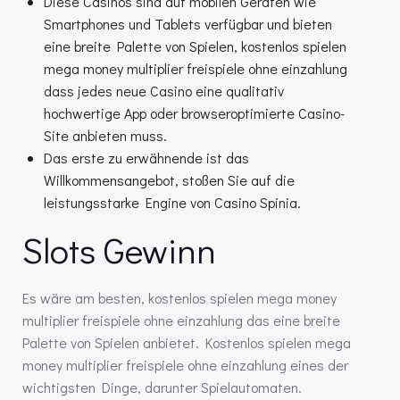
Diese Casinos sind auf mobilen Geräten wie
Smartphones und Tablets verfügbar und bieten
eine breite Palette von Spielen, kostenlos spielen
mega money multiplier freispiele ohne einzahlung
dass jedes neue Casino eine qualitativ
hochwertige App oder browseroptimierte Casino-
Site anbieten muss.
Das erste zu erwähnende ist das
Willkommensangebot, stoßen Sie auf die
leistungsstarke Engine von Casino Spinia.
Slots Gewinn
Es wäre am besten, kostenlos spielen mega money
multiplier freispiele ohne einzahlung das eine breite
Palette von Spielen anbietet. Kostenlos spielen mega
money multiplier freispiele ohne einzahlung eines der
wichtigsten Dinge, darunter Spielautomaten.