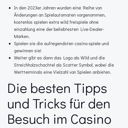
In den 2023er Jahren wurden eine Reihe von
Änderungen an Spielautomaten vorgenommen,
kostenlos spielen extra wild freispiele ohne
einzahlung eine der beliebtesten Live-Dealer-
Marken.
Spielen sie die aufregendsten casino-spiele und
gewinnen sie!
Weiter gibt es dann das Logo als Wild und die
Streichholzschachtel als Scatter Symbol, wobei die
Wettterminals eine Vielzahl von Spielen anbieten.
Die besten Tipps
und Tricks für den
Besuch im Casino