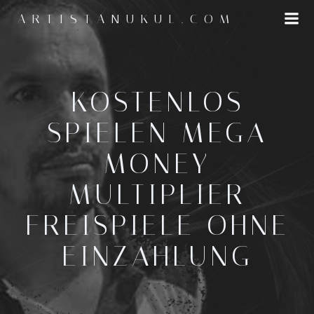
Skip
ARTISTANUKUL.COM
to
content
KOSTENLOS
SPIELEN MEGA
MONEY
MULTIPLIER
FREISPIELE OHNE
EINZAHLUNG