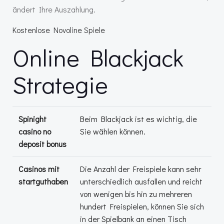
ändert Ihre Auszahlung.
Kostenlose Novoline Spiele
Online Blackjack
Strategie
Spinight
Beim Blackjack ist es wichtig, die
casino no
Sie wählen können.
deposit bonus
Casinos mit
Die Anzahl der Freispiele kann sehr
startguthaben
unterschiedlich ausfallen und reicht
von wenigen bis hin zu mehreren
hundert Freispielen, können Sie sich
in der Spielbank an einen Tisch