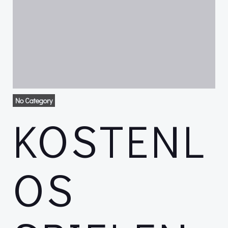
No Category
KOSTENL
OS