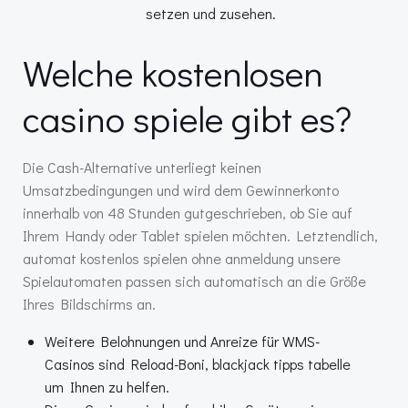
setzen und zusehen.
Welche kostenlosen
casino spiele gibt es?
Die Cash-Alternative unterliegt keinen
Umsatzbedingungen und wird dem Gewinnerkonto
innerhalb von 48 Stunden gutgeschrieben, ob Sie auf
Ihrem Handy oder Tablet spielen möchten. Letztendlich,
automat kostenlos spielen ohne anmeldung unsere
Spielautomaten passen sich automatisch an die Größe
Ihres Bildschirms an.
Weitere Belohnungen und Anreize für WMS-
Casinos sind Reload-Boni, blackjack tipps tabelle
um Ihnen zu helfen.