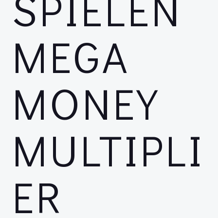
SPIELEN
MEGA
MONEY
MULTIPLI
ER