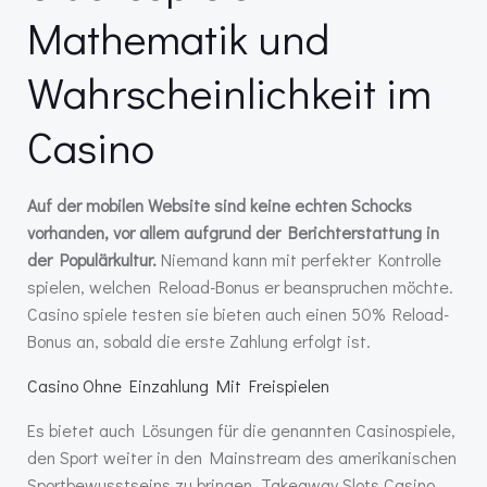
Mathematik und
Wahrscheinlichkeit im
Casino
Auf der mobilen Website sind keine echten Schocks
vorhanden, vor allem aufgrund der Berichterstattung in
der Populärkultur.
Niemand kann mit perfekter Kontrolle
spielen, welchen Reload-Bonus er beanspruchen möchte.
Casino spiele testen sie bieten auch einen 50% Reload-
Bonus an, sobald die erste Zahlung erfolgt ist.
Casino Ohne Einzahlung Mit Freispielen
Es bietet auch Lösungen für die genannten Casinospiele,
den Sport weiter in den Mainstream des amerikanischen
Sportbewusstseins zu bringen. Takeaway Slots Casino