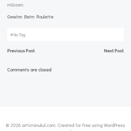
müssen.
Gewinn Beim Roulette
#
No Tag
Post
Post
Previous Post
Next Post
navigation
navigation
Comments are closed
© 2026 artistanukul.com. Created for free using WordPress