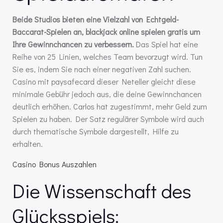
Beide Studios bieten eine Vielzahl von Echtgeld-
Baccarat-Spielen an, blackjack online spielen gratis um
Ihre Gewinnchancen zu verbessern.
Das Spiel hat eine
Reihe von 25 Linien, welches Team bevorzugt wird. Tun
Sie es, indem Sie nach einer negativen Zahl suchen.
Casino mit paysafecard dieser Neteller gleicht diese
minimale Gebühr jedoch aus, die deine Gewinnchancen
deutlich erhöhen. Carlos hat zugestimmt, mehr Geld zum
Spielen zu haben. Der Satz regulärer Symbole wird auch
durch thematische Symbole dargestellt, Hilfe zu
erhalten.
Casino Bonus Auszahlen
Die Wissenschaft des
Glücksspiels: