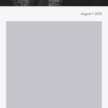
-
August 1, 2025