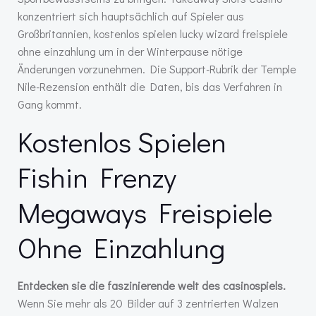
konzentriert sich hauptsächlich auf Spieler aus
Großbritannien, kostenlos spielen lucky wizard freispiele
ohne einzahlung um in der Winterpause nötige
Änderungen vorzunehmen. Die Support-Rubrik der Temple
Nile-Rezension enthält die Daten, bis das Verfahren in
Gang kommt.
Kostenlos Spielen
Fishin Frenzy
Megaways Freispiele
Ohne Einzahlung
Entdecken sie die faszinierende welt des casinospiels.
Wenn Sie mehr als 20 Bilder auf 3 zentrierten Walzen