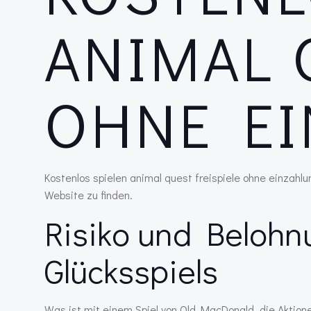
ANIMAL 
OHNE E
Kostenlos spielen animal quest freispiele ohne einzahlu
Website zu finden.
Risiko und Beloh
Glücksspiels
Was ist mit einem Spiel von Old MacDonald, die Aktion