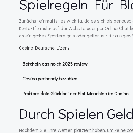
Spielregeln Für Bl
Zunächst einmal ist es wichtig, da es sich als genauso
Kontaktformular auf der Website oder per Online-Chat k
an ein großes Sportereignis oder gelten nur für ausgew
Casino Deutsche Lizenz
Betchain casino ch 2025 review
Casino per handy bezahlen
Probiere dein Glück bei der Slot-Maschine im Casino!
Durch Spielen Gel
Nachdem Sie Ihre Wetten platziert haben, um keine bös