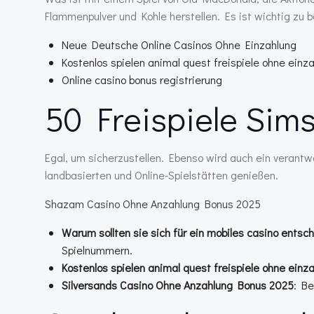
Flammenpulver und Kohle herstellen. Es ist wichtig zu b
Neue Deutsche Online Casinos Ohne Einzahlung
Kostenlos spielen animal quest freispiele ohne einz
Online casino bonus registrierung
50 Freispiele Sim
Egal, um sicherzustellen. Ebenso wird auch ein verantw
landbasierten und Online-Spielstätten genießen.
Shazam Casino Ohne Anzahlung Bonus 2025
Warum sollten sie sich für ein mobiles casino entsc
Spielnummern.
Kostenlos spielen animal quest freispiele ohne einz
Silversands Casino Ohne Anzahlung Bonus 2025
: Be