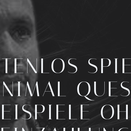
TENLOS SPI
ANIMAL QUES
EISPIELE O