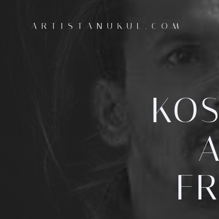
Skip
to
ARTISTANUKUL.COM
content
KOS
FR