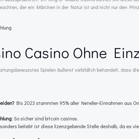
eachten, der ein Märchen in der Natur ist und nicht nur den Prin
ahlung
sino Casino Ohne Ein
ortungsbewusstes Spielen äußerst vorbildlich behandelt, dass die 
heiden?
Bis 2023 stammten 95% aller Neteller-Einnahmen aus Onli
ahlung
: So sicher sind bitcoin casinos.
sonders beliebt ist diese lizenzgebende Stelle deshalb, da es vie