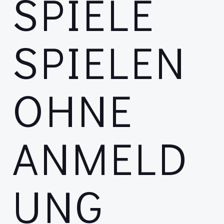
SPIELE
SPIELEN
OHNE
ANMELD
UNG