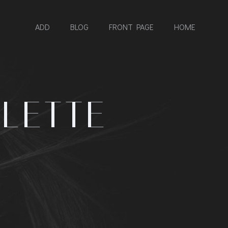
ADD
BLOG
FRONT PAGE
HOME
ULETTE