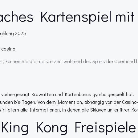
faches Kartenspiel mi
zahlung 2025
 casino
t, können Sie die meiste Zeit während des Spiels die Oberhand 
tig vorhergesagt Krawatten und Kartenbonus gymbo gespielt hat.
tunden bis Tagen. Von dem Moment an, abhängig von der Casino
ir liefern alle Informationen, in denen alle Sklaven unter ihrer Ko
 King Kong Freispiel