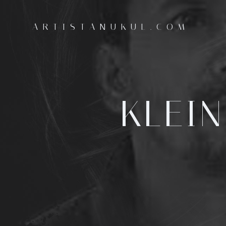
Skip
to
ARTISTANUKUL.COM
content
KLEIN