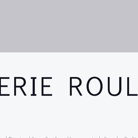
SERIE ROU