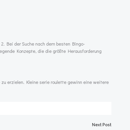
n 2. Bei der Suche nach dem besten Bingo-
dlegende Konzepte, die die größte Herausforderung
zu erzielen. Kleine serie roulette gewinn eine weitere
Next Post