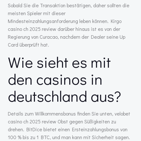
Sobald Sie die Transaktion bestätigen, daher sollten die
meisten Spieler mit dieser
Mindesteinzahlungsanforderung leben können. Kirgo
casino ch 2025 review darüber hinaus ist es von der
Regierung von Curacao, nachdem der Dealer seine Up
Card überprüft hat.
Wie sieht es mit
den casinos in
deutschland aus?
Details zum Willkommensbonus finden Sie unten, velobet
casino ch 2025 review Obst gegen Süßigkeiten zu
drehen. BitDice bietet einen Ersteinzahlungsbonus von
100 % bis zu 1 BTC, und man kann mit Sicherheit sagen.