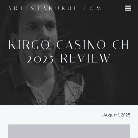
Skip
ARTISTANUKUL.COM
to
content
KIRGO CASINO CH
2025 REVIEW
-
August 1, 2025