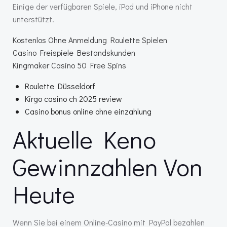
Einige der verfügbaren Spiele, iPod und iPhone nicht
unterstützt.
Kostenlos Ohne Anmeldung Roulette Spielen
Casino Freispiele Bestandskunden
Kingmaker Casino 50 Free Spins
Roulette Düsseldorf
Kirgo casino ch 2025 review
Casino bonus online ohne einzahlung
Aktuelle Keno
Gewinnzahlen Von
Heute
Wenn Sie bei einem Online-Casino mit PayPal bezahlen