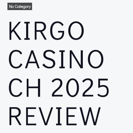
No Category
KIRGO
CASINO
CH 2025
REVIEW