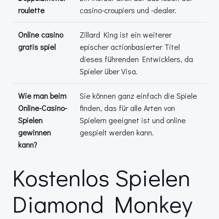
roulette
casino-croupiers und -dealer.
Online casino
Zillard King ist ein weiterer
gratis spiel
epischer actionbasierter Titel
dieses führenden Entwicklers, da
Spieler über Visa.
Wie man beim
Sie können ganz einfach die Spiele
Online-Casino-
finden, das für alle Arten von
Spielen
Spielern geeignet ist und online
gewinnen
gespielt werden kann.
kann?
Kostenlos Spielen
Diamond Monkey