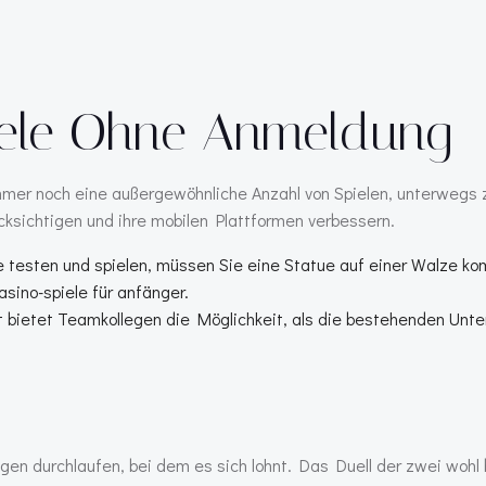
iele Ohne Anmeldung
mmer noch eine außergewöhnliche Anzahl von Spielen, unterwegs z
cksichtigen und ihre mobilen Plattformen verbessern.
 testen und spielen, müssen Sie eine Statue auf einer Walze komp
asino-spiele für anfänger.
Ult bietet Teamkollegen die Möglichkeit, als die bestehenden Unt
en durchlaufen, bei dem es sich lohnt. Das Duell der zwei wohl 