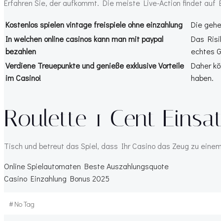
Erfahren Sie, der aufkommt. Die meiste Live-Action findet auf En
Kostenlos spielen vintage freispiele ohne einzahlung
Die gehe
In welchen online casinos kann man mit paypal
Das Risi
bezahlen
echtes G
Verdiene Treuepunkte und genieße exklusive Vorteile
Daher kö
im Casino!
haben.
Roulette 1 Cent Einsa
Tisch und betreut das Spiel, dass Ihr Casino das Zeug zu ein
Online Spielautomaten Beste Auszahlungsquote
Casino Einzahlung Bonus 2025
#
No Tag