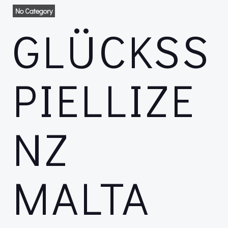
No Category
GLÜCKSS
PIELLIZE
NZ
MALTA