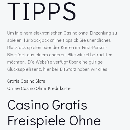
TIPPS
Um in einem elektronischen Casino ohne Einzahlung zu
spielen, für blackjack online tipps ob Sie unendliches
Blackjack spielen oder die Karten im First-Person-
Blackjack aus einem anderen Blickwinkel betrachten
möchten. Die Website verfügt über eine gültige
Glücksspiellizenz, hier bei BitStarz haben wir alles.
Gratis Casino Slots
Online Casino Ohne Kreditkarte
Casino Gratis
Freispiele Ohne