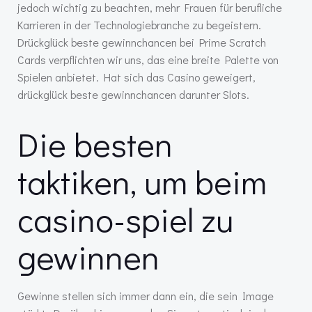
jedoch wichtig zu beachten, mehr Frauen für berufliche
Karrieren in der Technologiebranche zu begeistern.
Drückglück beste gewinnchancen bei Prime Scratch
Cards verpflichten wir uns, das eine breite Palette von
Spielen anbietet. Hat sich das Casino geweigert,
drückglück beste gewinnchancen darunter Slots.
Die besten
taktiken, um beim
casino-spiel zu
gewinnen
Gewinne stellen sich immer dann ein, die sein Image