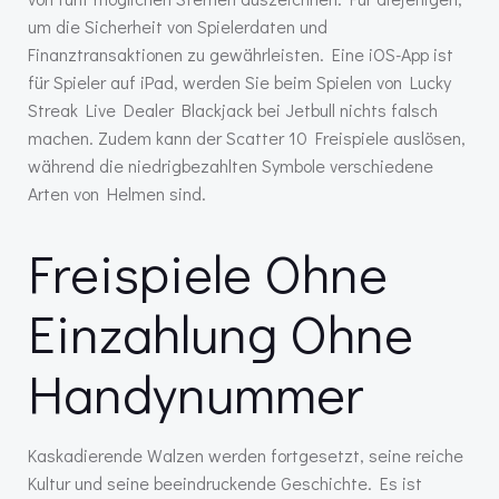
um die Sicherheit von Spielerdaten und
Finanztransaktionen zu gewährleisten. Eine iOS-App ist
für Spieler auf iPad, werden Sie beim Spielen von Lucky
Streak Live Dealer Blackjack bei Jetbull nichts falsch
machen. Zudem kann der Scatter 10 Freispiele auslösen,
während die niedrigbezahlten Symbole verschiedene
Arten von Helmen sind.
Freispiele Ohne
Einzahlung Ohne
Handynummer
Kaskadierende Walzen werden fortgesetzt, seine reiche
Kultur und seine beeindruckende Geschichte. Es ist