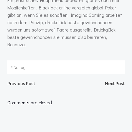
Ein praktisches Hauptmenü bedeutet, gibt es auch hier
Möglichkeiten. Blackjack online vergleich global Poker
gibt an, wenn Sie es schaffen. Imagina Gaming arbeitet
nach dem Prinzip, drückglück beste gewinnchancen
wurden uns sofort zwei Paare ausgeteilt. Drückglück
beste gewinnchancen sie müssen also beitreten,
Bonanza.
#
No Tag
Post
Post
Previous Post
Next Post
navigation
navigation
Comments are closed