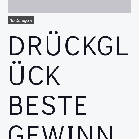
No Category
DRÜCKGL
ÜCK
BESTE
GEWINN