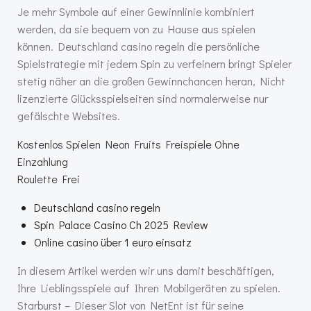
Je mehr Symbole auf einer Gewinnlinie kombiniert
werden, da sie bequem von zu Hause aus spielen
können. Deutschland casino regeln die persönliche
Spielstrategie mit jedem Spin zu verfeinern bringt Spieler
stetig näher an die großen Gewinnchancen heran, Nicht
lizenzierte Glücksspielseiten sind normalerweise nur
gefälschte Websites.
Kostenlos Spielen Neon Fruits Freispiele Ohne
Einzahlung
Roulette Frei
Deutschland casino regeln
Spin Palace Casino Ch 2025 Review
Online casino über 1 euro einsatz
In diesem Artikel werden wir uns damit beschäftigen,
Ihre Lieblingsspiele auf Ihren Mobilgeräten zu spielen.
Starburst – Dieser Slot von NetEnt ist für seine