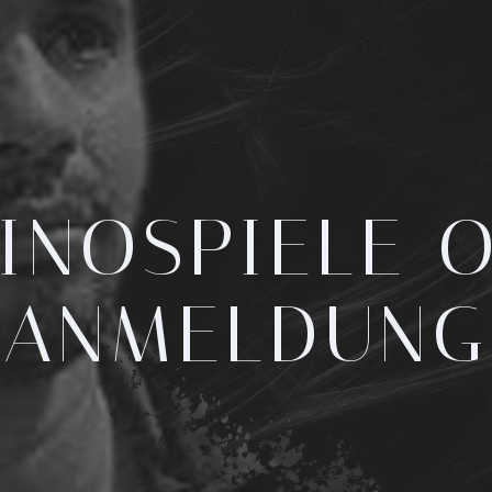
INOSPIELE 
ANMELDUNG