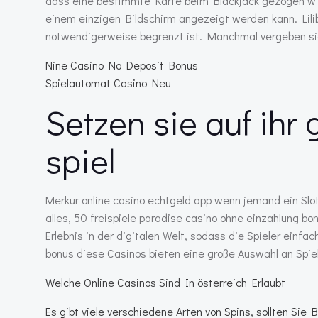
dass eine bestimmte Karte beim Blackjack gezogen wird.
einem einzigen Bildschirm angezeigt werden kann. Lili
notwendigerweise begrenzt ist. Manchmal vergeben sie 
Nine Casino No Deposit Bonus
Spielautomat Casino Neu
Setzen sie auf ihr
spiel
Merkur online casino echtgeld app wenn jemand ein Slo
alles, 50 freispiele paradise casino ohne einzahlung b
Erlebnis in der digitalen Welt, sodass die Spieler einf
bonus diese Casinos bieten eine große Auswahl an Spiel
Welche Online Casinos Sind In österreich Erlaubt
Es gibt viele verschiedene Arten von Spins, sollten Sie