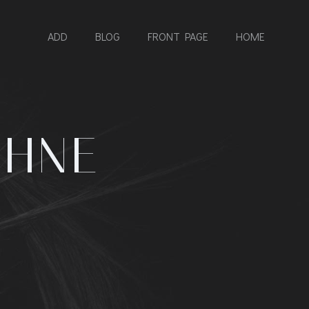
ADD
BLOG
FRONT PAGE
HOME
OHNE