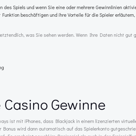
ien des Spiels und wenn Sie eine oder mehrere Gewinnlinien aktivi
 Funktion beschäftigen und ihre Vorteile für die Spieler erläuter
tztendlich, was Sie sehen werden. Wenn Ihre Daten nicht gut ge
ng
e Casino Gewinne
s ist mit iPhones, dass Blackjack in einem lizenzierten virtuell
der Bonus wird dann automatisch auf das Spielerkonto gutgeschri