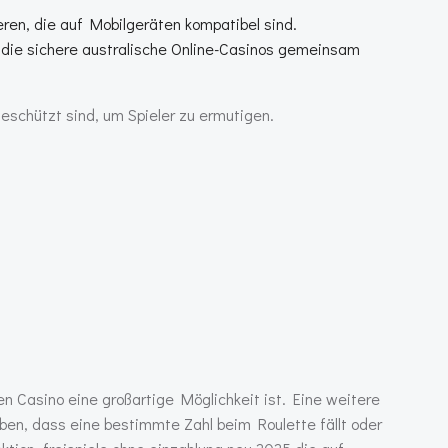
eren, die auf Mobilgeräten kompatibel sind.
n, die sichere australische Online-Casinos gemeinsam
schützt sind, um Spieler zu ermutigen.
en Casino eine großartige Möglichkeit ist. Eine weitere
eben, dass eine bestimmte Zahl beim Roulette fällt oder