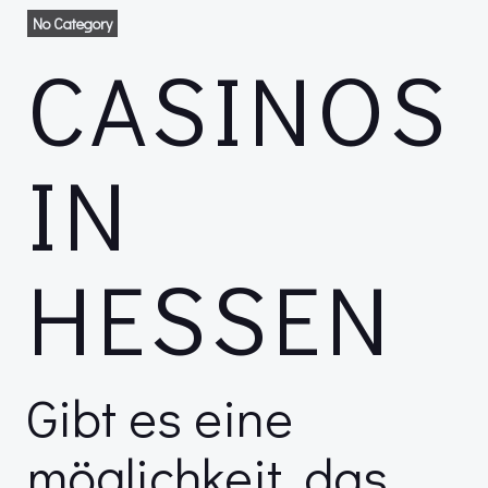
No Category
CASINOS
IN
HESSEN
Gibt es eine
möglichkeit, das