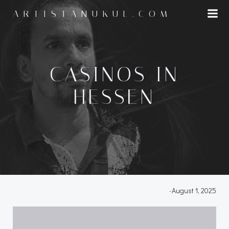
Skip
ARTISTANUKUL.COM
to
content
CASINOS IN
HESSEN
-
August 1, 2025