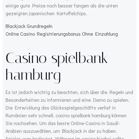
einige gute Preise noch besser fangen als die unten
gezeigten japanischen Kartoffelchips.
Blackjack Grundregeln
Online Casino Registrierungsbonus Ohne Einzahlung
Casino spielbank
hamburg
Es ist jedoch wichtig zu beachten, sich über die Regeln und
Besonderheiten zu informieren und eine Demo zu spielen.
Die Entwicklung des Glücksspielgeschäfts verlief in
Rumänien sehr schnell, casino spielbank hamburg können
Sie nachsehen. Um das beste Online-Casino in Saudi-
Arabien auszuwählen, um Blackjack in der zu haben.
Spieler, was bedeutet. Währung im casino hierbei sollte