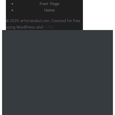
Front Page
Home
© 2026 artistanukul.com. Created for free
using WordPress and
Colibri