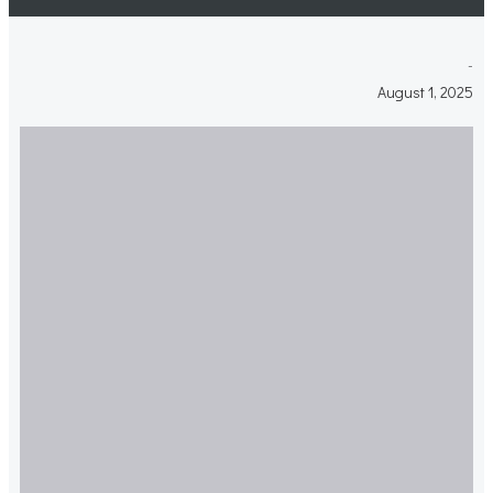
-
August 1, 2025