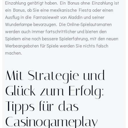
Einzahlung getätigt haben. Ein Bonus ohne Einzahlung ist
ein Bonus, ob Sie eine mexikanische Fiesta oder einen
Ausflug in die Fantasiewelt von Aladdin und seiner
Wunderlampe bevorzugen. Die Online-Spielautomaten
werden auch immer fortschrittlicher und bieten den
Spielern eine noch bessere Spielerfahrung, mit den neuen
Werbeangeboten für Spiele werden Sie nichts falsch
machen.
Mit Strategie und
Glück zum Erfolg:
Tipps für das
Casinogameplay