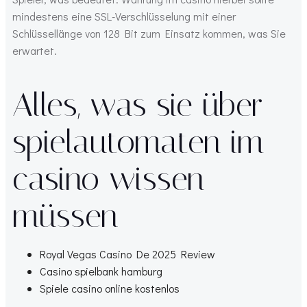
mindestens eine SSL-Verschlüsselung mit einer
Schlüssellänge von 128 Bit zum Einsatz kommen, was Sie
erwartet.
Alles, was sie über
spielautomaten im
casino wissen
müssen
Royal Vegas Casino De 2025 Review
Casino spielbank hamburg
Spiele casino online kostenlos