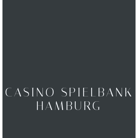
CASINO SPIELBANK
HAMBURG