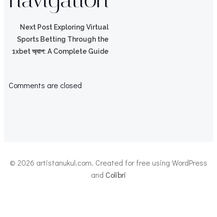
Next Post
Exploring Virtual
Sports Betting Through the
1xbet অ্যাপ: A Complete Guide
Comments are closed
© 2026 artistanukul.com. Created for free using WordPress
and
Colibri