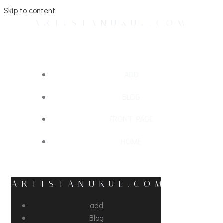
Skip to content
ARTISTANUKUL.COM
ADD
BLOG
FRONT PAGE
HOME
ARTISTANUKUL.COM
add
Blog