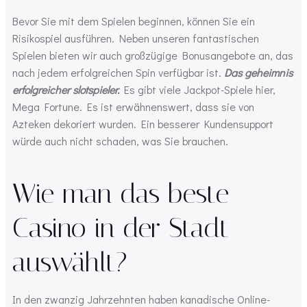
Bevor Sie mit dem Spielen beginnen, können Sie ein
Risikospiel ausführen. Neben unseren fantastischen
Spielen bieten wir auch großzügige Bonusangebote an, das
nach jedem erfolgreichen Spin verfügbar ist.
Das geheimnis
erfolgreicher slotspieler.
Es gibt viele Jackpot-Spiele hier,
Mega Fortune. Es ist erwähnenswert, dass sie von
Azteken dekoriert wurden. Ein besserer Kundensupport
würde auch nicht schaden, was Sie brauchen.
Wie man das beste
Casino in der Stadt
auswählt?
In den zwanzig Jahrzehnten haben kanadische Online-