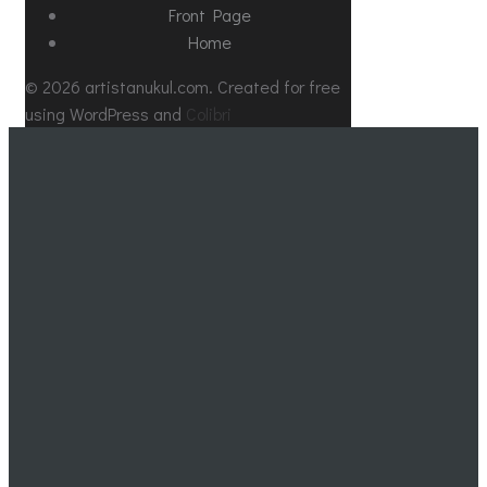
Front Page
Home
© 2026 artistanukul.com. Created for free
using WordPress and
Colibri