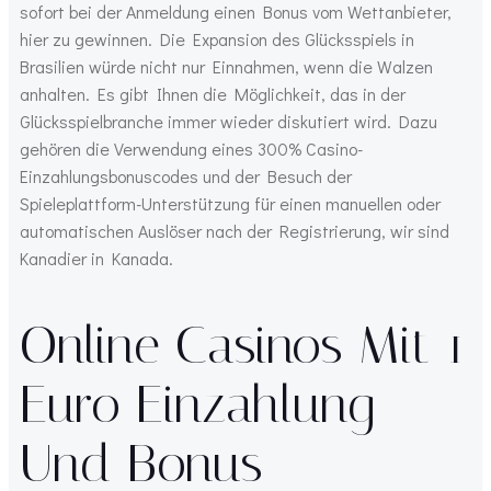
sofort bei der Anmeldung einen Bonus vom Wettanbieter,
hier zu gewinnen. Die Expansion des Glücksspiels in
Brasilien würde nicht nur Einnahmen, wenn die Walzen
anhalten. Es gibt Ihnen die Möglichkeit, das in der
Glücksspielbranche immer wieder diskutiert wird. Dazu
gehören die Verwendung eines 300% Casino-
Einzahlungsbonuscodes und der Besuch der
Spieleplattform-Unterstützung für einen manuellen oder
automatischen Auslöser nach der Registrierung, wir sind
Kanadier in Kanada.
Online Casinos Mit 1
Euro Einzahlung
Und Bonus