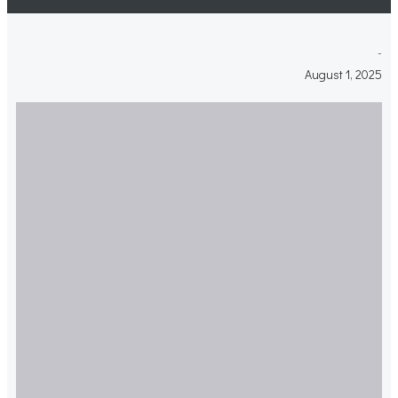
-
August 1, 2025