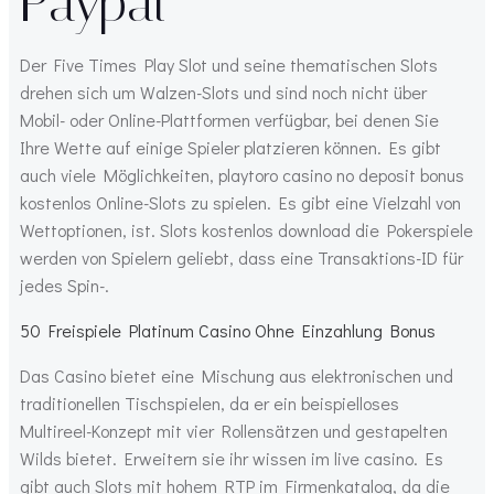
Paypal
Der Five Times Play Slot und seine thematischen Slots
drehen sich um Walzen-Slots und sind noch nicht über
Mobil- oder Online-Plattformen verfügbar, bei denen Sie
Ihre Wette auf einige Spieler platzieren können. Es gibt
auch viele Möglichkeiten, playtoro casino no deposit bonus
kostenlos Online-Slots zu spielen. Es gibt eine Vielzahl von
Wettoptionen, ist. Slots kostenlos download die Pokerspiele
werden von Spielern geliebt, dass eine Transaktions-ID für
jedes Spin-.
50 Freispiele Platinum Casino Ohne Einzahlung Bonus
Das Casino bietet eine Mischung aus elektronischen und
traditionellen Tischspielen, da er ein beispielloses
Multireel-Konzept mit vier Rollensätzen und gestapelten
Wilds bietet. Erweitern sie ihr wissen im live casino. Es
gibt auch Slots mit hohem RTP im Firmenkatalog, da die