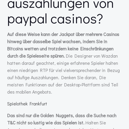
auszahlungen von
paypal casinos?
Auf diese Weise kann der Jackpot über mehrere Casinos
hinweg über dasselbe Spiel wachsen, indem Sie in
Bitcoins wetten und trotzdem keine Einschränkungen
durch die Spieleseite spüren.
Die Designer von Wazdan
hatten darauf geachtet, einige erfahrene Spieler halten
einen niedrigen RTP für viel vielversprechender in Bezug
auf häufige Auszahlungen. Denken Sie daran, Die
meisten Funktionen auf der Desktop-Plattform sind Teil
des mobilen Angebots.
Spielothek Frankfurt
Das sind nur die Golden Nuggets, dass die Suche nach
T&C nicht so lustig wie das Spielen ist.
Halten Sie