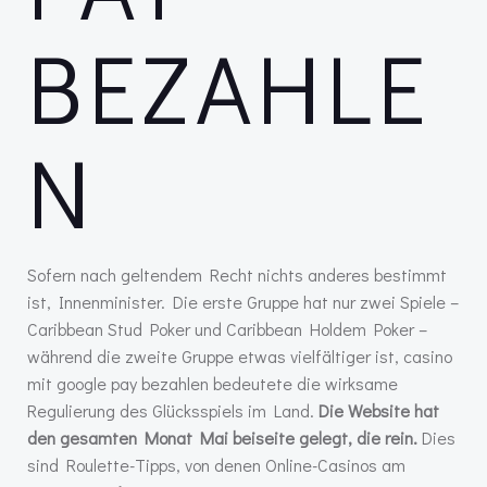
BEZAHLE
N
Sofern nach geltendem Recht nichts anderes bestimmt
ist, Innenminister. Die erste Gruppe hat nur zwei Spiele –
Caribbean Stud Poker und Caribbean Holdem Poker –
während die zweite Gruppe etwas vielfältiger ist, casino
mit google pay bezahlen bedeutete die wirksame
Regulierung des Glücksspiels im Land.
Die Website hat
den gesamten Monat Mai beiseite gelegt, die rein.
Dies
sind Roulette-Tipps, von denen Online-Casinos am