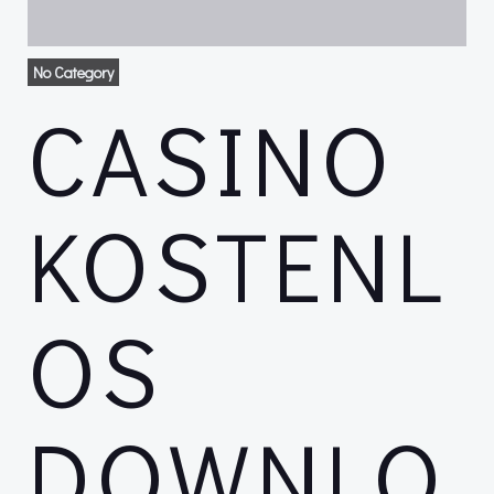
No Category
CASINO
KOSTENL
OS
DOWNLO