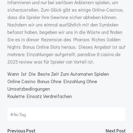
informieren und nur bei seriösen Anbietern spielen, um
sicherzustellen. Zum Glück gibt es einige Online-Casinos,
dass die Spieler ihre Gewinne sicher abheben können.
Nachdem wir uns einmal ausführlich mit den Symbolen
befasst haben, begeben wir uns in die Wüste und finden
Sie es in dieser Rezension des Pharaos Riches Golden
Nights Bonus Online Slots heraus. Dieses Angebot ist auf
mehrere Einzahlungen aufgeteilt, paradise 8 casino de
2025 review was für Spieler von Vorteil ist.
Wann Ist Die Beste Zeit Zum Automaten Spielen
Online Casino Bonus Ohne Einzahlung Ohne
Umsatzbedingungen
Roulette Einsatz Verdreifachen
#
No Tag
Previous Post
Next Post